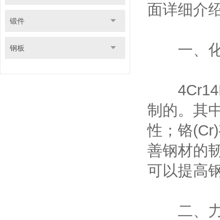
面详细介绍
锻件
一、化
钢板
4Cr1
制的。其中
性；铬(C
善钢材的韧
可以提高
二、力