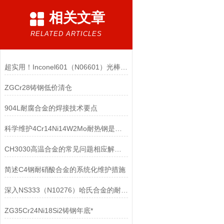
相关文章
RELATED ARTICLES
超实用！Inconel601（N06601）光棒正确存放方法大揭秘
ZGCr28铸钢低价清仓
904L耐腐合金的焊接技术要点
科学维护4Cr14Ni14W2Mo耐热钢是确保其性能稳定的关键保障
CH3030高温合金的常见问题相应解决方法分享
简述C4钢耐硝酸合金的系统化维护措施
深入NS333（N10276）哈氏合金的耐腐蚀性能
ZG35Cr24Ni18Si2铸钢年底*