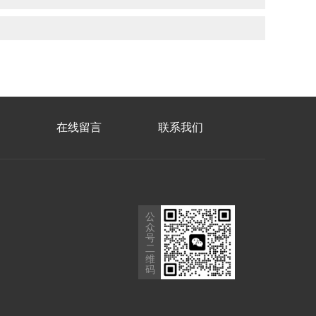
在线留言
联系我们
公
众
号
二
维
码