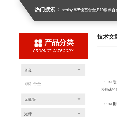
热门搜索：
Incoloy 825镍基合金,B10铜镍合金，GH213
技术文
产品分类
PRODUCT CATEGORY
合金
904L
特种合金
于其特殊的
无缝管
904
光棒