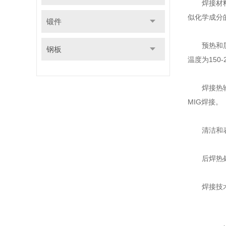
焊接材料选
似化学成分
锻件
预热和层间
钢板
温度为150-
焊接热输入
MIG焊接。
清洁和表面
后焊热处理
焊接技术培