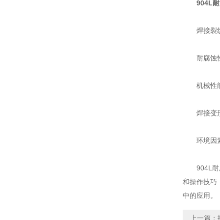
904
焊接裂纹:
耐腐蚀性下
机械性能不
焊接变形:
环境因素:
904L耐
和操作技巧
中的应用。
上一篇：