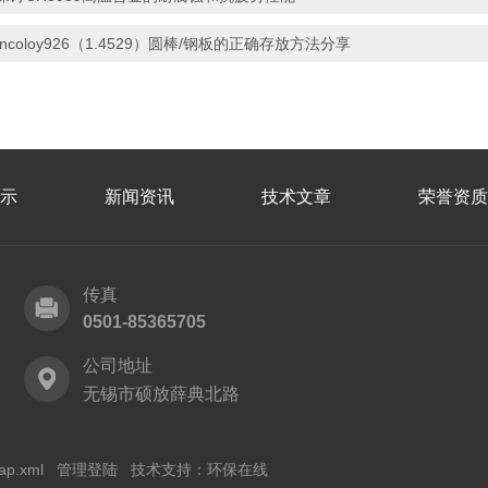
Incoloy926（1.4529）圆棒/钢板的正确存放方法分享
示
新闻资讯
技术文章
荣誉资质
传真
0501-85365705
公司地址
无锡市硕放薛典北路
ap.xml
管理登陆
技术支持：
环保在线