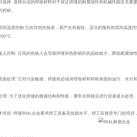
择: 选择合适的焊接材料对于保证焊缝的耐腐蚀性和机械性能至关重要。
的焊材。
温度控制:它的导热性较差，易产生热裂纹。适当的预热和层间温度控
200°C。
控制: 过高的热输入会导致焊缝和热影响区的晶粒粗大，降低耐腐蚀性
处理: 它对污染敏感，焊接前必须清理母材和焊材表面的油污、水分和
: 为了优化焊缝的微观结构和性能，通常在焊接后进行溶液退火处理。
训: 焊接904L合金要求焊工具备高技能水平。焊工应接受专门的培训，