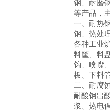
钢、耐磨
等产品，
一、耐热
钢、热处
各种工业
料筐、料
钩、喷嘴
板、下料
二、耐腐
耐酸钢出
浆、热电