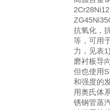
2Cr28Ni1
ZG45N
抗氧化，
等，可用
力，见表1)
磨衬板导
但也使用S
和强度的发
用奥氏体系的
锈钢管蒸