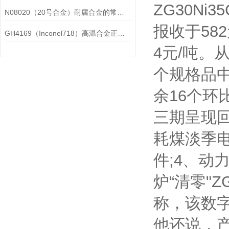
ZG30Ni
N08020（20号合金）耐腐合金的常见问题相应解决方法分享
报收于58
GH4169（Inconel718）高温合金正确存放的指导原则分享
4元/吨。
个规格品中
余16个
三期呈现回
耗煤淡季电
件;4、
炉“清零"Z
称，该数
他还说，