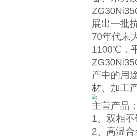
ZG30N
展出一批
70年代末
1100℃
ZG30N
产中的用
材、加工
主营产品
1、双相不锈
2、高温合金