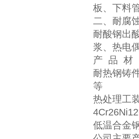
板、下料
二、耐腐
耐酸钢出
浆、热电
产 品 材
耐热钢铸件：3
等
热处理工装：3
4Cr26Ni1
低温合金钢材质
公司主要