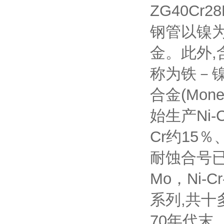
ZG40Cr
钢管以镍为
金。此外,
称为铁－镍
合金(Mon
始生产Ni-
Cr约15％
耐蚀合号已近
Mo，Ni-Cr
系列,共十
70年代末