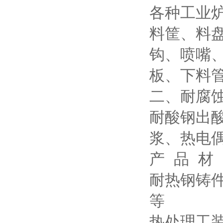
各种工业
料筐、料
钩、喷嘴
板、下料
二、耐腐
耐酸钢出
浆、热电
产 品 材
耐热钢铸件：3
等
热处理工装：3