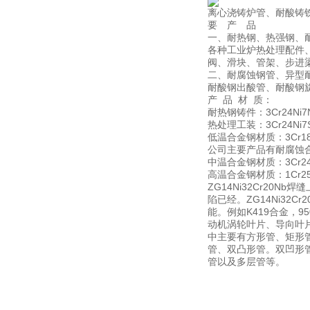
离心浇铸炉管、耐酸铸
要 产 品
一、耐热钢、热强钢、
各种工业炉热处理配件
阀、滑块、管架、步进
二、耐腐蚀钢管、异型
耐酸钢出酸管、耐酸钢
产 品 材 质：
耐热钢铸件：3Cr24Ni7N，
热处理工装：3Cr24Ni7SiN
低温合金钢材质：3Cr18Ni
公司主要产品有耐腐蚀
中温合金钢材质：3Cr24Ni7
高温合金钢材质：1Cr25Ni2
ZG14Ni32Cr2
陷已经。ZG14Ni3
能。例如K419合金，9
动机涡轮叶片、导向叶片
中主要有方形管、矩形
管、双凸形管。双凹形
管以及多层管等。