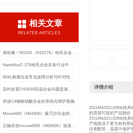
相关文章
RELATED ARTICLES
速收藏！NS333（N10276）哈氏合金常见问题的解决方法分享
HastelloyC-276哈氏合金在各行业中具体应用的详细介绍
904L耐腐合金常见故障分析与针对性解决方法分享
详情介绍
及时处置CH3039高温合金问题是保障装备可靠性的关键
简述C4钢耐硝酸合金的系统化维护措施
ZG14Ni32Cr20N
的货源可提的产品报价
MoneI400（N04400）蒙乃尔合金的正确使用方法介绍
ZG14Ni32Cr20
产地情况下更为有利用
正确存放Inconel600（N06600）镍基合金的重要性介绍
仪表配管、温度计保护管