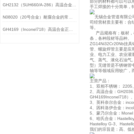
部分的材料都可以可以
GH2132（SUH660/A-286）高温合金在各行业中的具体应用分享
手工焊接的十分简单，
无锡合金管道有限公司
N08020（20号合金）耐腐合金的常见问题相应解决方法分享
司经营材质主要有：合结钢
等。
GH4169（Inconel718）高温合金正确存放的指导原则分享
产品规格有；板材，棒
条，各种段材等品种。
ZG14Ni32Cr2
管、螺旋焊管主要是应用
业、电力工业、农业灌
气、蒸气、液化石油气。
型）无缝管是不锈钢管
轴等等领域应用较广，
主营产品：
1、双相不锈钢： 2205、
2、高温合金：GH2036、G
GH4169Inconel718
3、英科奈尔合金：inconel60
4、因科洛伊合金：incoloy80
5、蒙乃尔合金：Monel 4
6、哈氏合金：Hastelloy B、
Hastelloy G-3、Hastel
我们的宗旨是：高、低