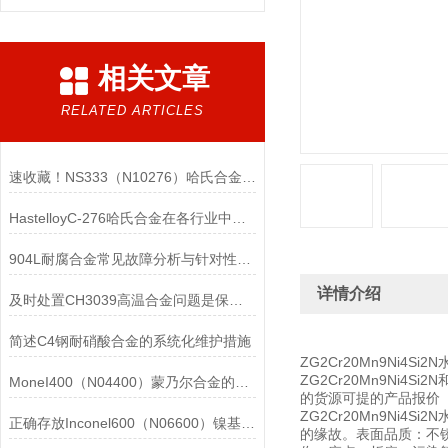
相关文章
RELATED ARTICLES
速收藏！NS333（N10276）哈氏合金常见问题的解决方法分享
HastelloyC-276哈氏合金在各行业中具体应用的详细介绍
904L耐腐合金常见故障分析与针对性解决方法分享
详情介绍
及时处置CH3039高温合金问题是保障装备可靠性的关键
简述C4钢耐硝酸合金的系统化维护措施
ZG2Cr20Mn9Ni4
ZG2Cr20Mn9Ni4S
MoneI400（N04400）蒙乃尔合金的正确使用方法介绍
的货源可提的产品报价
ZG2Cr20Mn9Ni4
正确存放Inconel600（N06600）镍基合金的重要性介绍
的缘故。表面品质：不