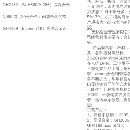
伤、麻点、折痕、污染
GH2132（SUH660/A-286）高温合金在各行业中的具体应用分享
不允许的，因为抛光时很
力状态下,对于钢号多、
N08020（20号合金）耐腐合金的常见问题相应解决方法分享
5%~7%。机工模具简单
产规格为Φ25~245m
GH4169（Inconel718）高温合金正确存放的指导原则分享
无锡合金管道有限公司
司经营材质主要有：合结钢
等。
产品规格有；板材，棒
条，各种段材等品种。
ZG2Cr20Mn9N
在70万t左右。工业用
不锈钢管产品上看，钢种以
管，crmog合金钢
务不断扩大，常年销售
山无缝钢管厂等等几大钢厂
只能生产几种常用规格
100年；不锈钢管强度
管；热传导系数低，保
主营产品：
1、双相不锈钢： 2205、
2、高温合金：GH2036、G
GH4169Inconel718