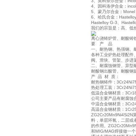
3、英科奈尔合金：inconel60
4、因科洛伊合金：incoloy80
5、蒙乃尔合金：Monel 4
6、哈氏合金：Hastelloy B、
Hastelloy G-3、Hastel
我们的宗旨是：高、低
离心浇铸炉管、耐酸铸
要 产 品
一、耐热钢、热强钢、
各种工业炉热处理配件
阀、滑块、管架、步进
二、耐腐蚀钢管、异型
耐酸钢出酸管、耐酸钢
产 品 材 质：
耐热钢铸件：3Cr24Ni7N，
热处理工装：3Cr24Ni7SiN
低温合金钢材质：3Cr18Ni
公司主要产品有耐腐蚀
中温合金钢材质：3Cr24Ni7
高温合金钢材质：1Cr25Ni2
ZG2Cr20Mn9N
料，单层环氧，二层或
的作用。ZG2Cr20M
和MIG/MAG焊接做一