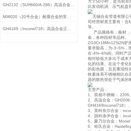
大于50小时，是当前在
GH2132（SUH660/A-286）高温合金在各行业中的具体应用分享
比发动机涡、压气机盘
无锡合金管道有限公司
N08020（20号合金）耐腐合金的常见问题相应解决方法分享
司经营材质主要有：合结钢
等。
GH4169（Inconel718）高温合金正确存放的指导原则分享
产品规格有；板材，棒
条，各种段材等品种。
ZG3Cr18Mn12
要求较高，为-3~5%
在-4%~6%间。同
相对较低大多出于成本方面
化的结果。在这个变化
的彩色膜，且其重现性良
铁素体系不锈钢相比在高
器的散热管处于气体的
主营产品：
1、双相不锈钢： 2205、
2、高温合金：GH2036、G
GH4169Inconel718
3、英科奈尔合金：inconel60
4、因科洛伊合金：incoloy80
5、蒙乃尔合金：Monel 4
6、哈氏合金：Hastelloy B、