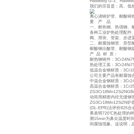
Hastelloy G-3、Hastel
我们的宗旨是：高、低
离心浇铸炉管、耐酸铸
要 产 品
一、耐热钢、热强钢、
各种工业炉热处理配件
阀、滑块、管架、步进
二、耐腐蚀钢管、异型
耐酸钢出酸管、耐酸钢
产 品 材 质：
耐热钢铸件：3Cr24Ni7N，
热处理工装：3Cr24Ni7SiN
低温合金钢材质：3Cr18Ni
公司主要产品有耐腐蚀
中温合金钢材质：3Cr24Ni7
高温合金钢材质：1Cr25Ni2
ZG3Cr18Mn12S
动筒用精密内径无缝钢
ZG3Cr18Mn12S
(DL-EPR)法评价8
果表明720℃热处理的
测15min为鼻尖温度时间
间腐蚀现象。这说明，