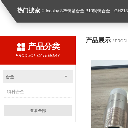
热门搜索：
Incoloy 825镍基合金,B10铜镍合金，GH2132高温合金，C276
产品展示
/ PROD
产品分类
PRODUCT CATEGORY
合金
特种合金
查看全部