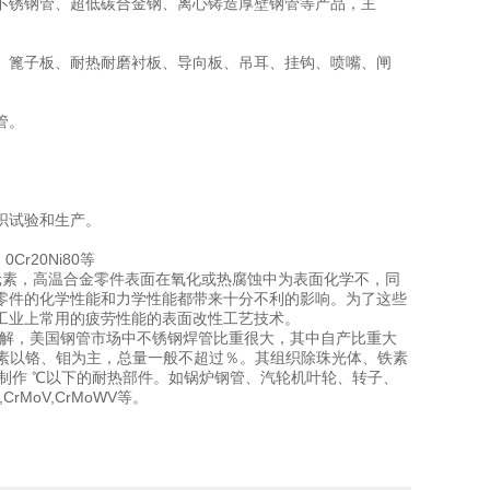
径不锈钢管、超低碳合金钢、离心铸造厚壁钢管等产品，主
、篦子板、耐热耐磨衬板、导向板、吊耳、挂钩、喷嘴、闸
管。
织试验和生产。
0Cr20Ni80等
等活泼元素，高温合金零件表面在氧化或热腐蚀中为表面化学不，同
零件的化学性能和力学性能都带来十分不利的影响。为了这些
工业上常用的疲劳性能的表面改性工艺技术。
场的了解，美国钢管市场中不锈钢焊管比重很大，其中自产比重大
合金元素以铬、钼为主，总量一般不超过％。其组织除珠光体、铁素
制作 ℃以下的耐热部件。如锅炉钢管、汽轮机叶轮、转子、
rMoV,CrMoWV等。