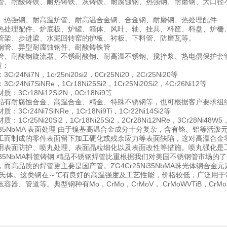
管、耐酸铸铁、耐热铸铁、灰铸铁、耐腐蚀钢、热强钢、耐磨钢、大口
、热强钢、耐高温炉管、耐高温合金钢、合金钢、耐磨钢、热处理配件
热处理配件、炉底板、炉罐、箱体、风叶、轴、挂具、料筐、料盘、炉栅
管架、步进梁、水泥回转窑的护板、衬板、下料管、防磨瓦等。
钢管、异型耐腐蚀钢件、耐酸铸铁管
管、耐酸钢旋流器、不锈耐酸钢、耐高温不锈钢、搅拌浆、热电偶保护套
质：
r24Ni7N，1cr25ni20si2，0Cr25Ni20，2Cr25Ni20等
r24Ni7SiNRe，1Cr18Ni25Si2，1Cr25Ni20Si2，4Cr26Ni12等
：3Cr18Ni12Si2N，0Cr18Ni9等
品有耐腐蚀合金、高温合金、精金、特殊不锈钢等，也可根据客户要求组
3Cr24Ni7SiNRe，1Cr18Ni9Ti，1Cr22Ni14Si2等
1Cr25Ni20Si2，1Cr18Ni25Si2，2Cr28Ni12NRe，3Cr28Ni48W5，
5Ni35NbMA 表面处理 由于镍基高温合金成分十分复杂，含有铬、铝
工而制成的零件表面留下加工硬化或残余应力等表面缺陷，这对高温合金
用表面防护、喷丸处理、表面晶粒细化以及表面改性等措施。喷丸强化是
25Ni35NbMA料筐铸钢 精品不锈钢焊管比重根据我们对美国不锈钢管市
，而高品质的焊管更主要是国产管。ZG4Cr25Ni35NbMA珠光体钢
贝氏体。这类钢在～℃有良好的高温强度及工艺性能，价格较低，广泛用于
器、管道等。典型钢种有Mo，CrMo，CrMoV， CrMoWVTiB，CrMo,C