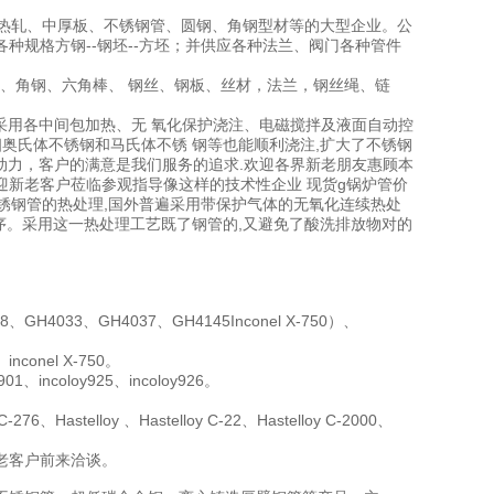
热轧、中厚板、不锈钢管、圆钢、角钢型材等的大型企业。公
--各种规格方钢--钢坯--方坯；并供应各种法兰、阀门各种管件
角钢、六角棒、 钢丝、钢板、丝材，法兰，钢丝绳、链
,由于采用各中间包加热、无 氧化保护浇注、电磁搅拌及液面自动控
奥氏体不锈钢和马氏体不锈 钢等也能顺利浇注,扩大了不锈钢
发展的动力，客户的满意是我们服务的追求.欢迎各界新老朋友惠顾本
新老客户莅临参观指导像这样的技术性企业 现货g锅炉管价
理炉对不锈钢管的热处理,国外普遍采用带保护气体的无氧化连续热处
序。采用这一热处理工艺既了钢管的,又避免了酸洗排放物对的
GH4033、GH4037、GH4145Inconel X-750）、
inconel X-750。
01、incoloy925、incoloy926。
-276、Hastelloy 、Hastelloy C-22、Hastelloy C-2000、
老客户前来洽谈。