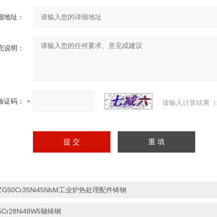
细地址：
充说明：
验证码：
请输入计算结果（
ZG50Cr35Ni45NbM工业炉热处理配件铸钢
5Cr28Ni48W5轴铸钢