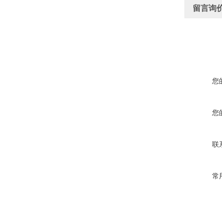
留言询
您
您
联
常