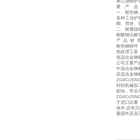
离心浇铸炉
要 产 品
一、耐热钢
各种工业炉
阀、滑块、
二、耐腐蚀
耐酸钢出酸
产 品 材 
耐热钢铸件：3C
热处理工装：3C
低温合金钢材质
公司主要产
中温合金钢材质：
高温合金钢材质：
ZG4Cr2
时经机械加
影响，常采
ZG4Cr
于进口比重
体外,还有
紧固件及高压容