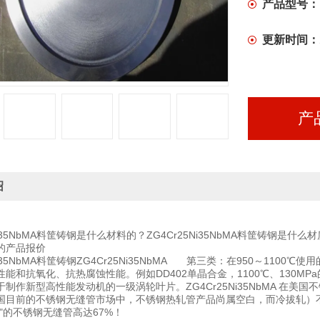
产品型号：
更新时间：
产
绍
Ni35NbMA料筐铸钢是什么材料的？ZG4Cr25Ni35NbMA料筐铸钢是什么
的产品报价
5Ni35NbMA料筐铸钢ZG4Cr25Ni35NbMA 第三类：在950～1
能和抗氧化、抗热腐蚀性能。例如DD402单晶合金，1100℃、130M
制作新型高性能发动机的一级涡轮叶片。ZG4Cr25Ni35NbMA 在
我国目前的不锈钢无缝管市场中，不锈钢热轧管产品尚属空白，而冷拔轧）
"的不锈钢无缝管高达67%！