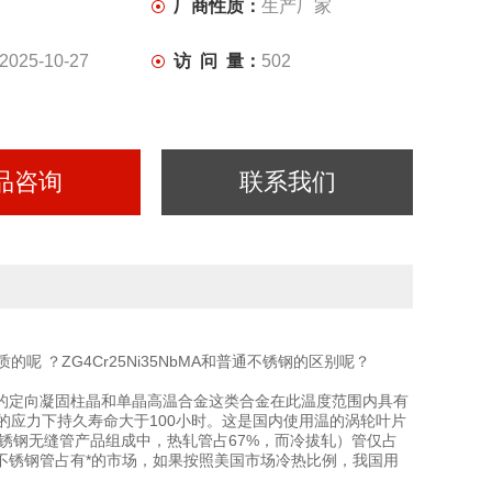
厂商性质：
生产厂家
2025-10-27
访 问 量：
502
品咨询
联系我们
材质的呢 ？ZG4Cr25Ni35NbMA和普通不锈钢的区别呢？
100℃使用的定向凝固柱晶和单晶高温合金这类合金在此温度范围内具有
Pa的应力下持久寿命大于100小时。这是国内使用温的涡轮叶片
美国不锈钢无缝管产品组成中，热轧管占67%，而冷拔轧）管仅占
不锈钢管占有*的市场，如果按照美国市场冷热比例，我国用