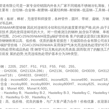
道有限公司是一家专业经销国内外各大厂家不同规格不锈钢冷轧薄板、
要有：合结钢--合金钢--耐磨钢--碳素结构钢--耐候钢--低温钢--工具钢
；板材，棒材，无缝管和焊接管，各种管件，圆环、带材、扁钢、方钢、
材等品种。
5Ni35NbMA料筐铸钢 因此对连铸坯冷却和拉坯的速度要求较严格;此外
新技术,因此使得连铸坯的大大。对一些难浇注的钢种,如含钛不锈钢、单相
范围。ZG4Cr25Ni35NbMA现货g锅炉管价格 客户的建议是我们
特钢钢铁将以高、低价格、优质的服务迎接您！无锡国劲合金有限公司欢迎
mo锅炉管价格 ！ZG4Cr25Ni35NbMA 采用保护气体光亮连续热处
间热处理和成品热处 理,钢管可以无氧化的光亮表面,因而取消了的酸洗工
目前发 展的趋势,光亮连续热处理炉基本分为3种类型。
： 2205、2507、F51、F53、F55、F60、255。
H2036、GH2132A-286）、GH2136、GH3030、GH3039、GH3128、
conel718）、GH4033、GH4037。
inconel600，inconel601、inconel625、incone690、inconel718、
incoloy800、incoloy800H、incoloy800HT、incoloy825、incoloy9
Monel 400、Monel K-500。
telloy B、Hastelloy B-2、Hastelloy B-3、Hastelloy C、Hastelloy C
G-3、Hastelloy G-30、Hastelloy X。
是：高、低价格、优良的服务，与广大客户通力合作！价格优廉，欢迎新