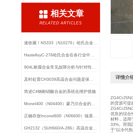
相关文章
RELATED ARTICLES
速收藏！NS333（N10276）哈氏合金常见问题的解决方法分享
HastelloyC-276哈氏合金在各行业中具体应用的详细介绍
904L耐腐合金常见故障分析与针对性解决方法分享
详情介
及时处置CH3039高温合金问题是保障装备可靠性的关键
简述C4钢耐硝酸合金的系统化维护措施
ZG4Cr25
的货源可提
MoneI400（N04400）蒙乃尔合金的正确使用方法介绍
ZG4Cr2
优良的综合性
正确存放Inconel600（N06600）镍基合金的重要性介绍
材料，适用于
33%。而
GH2132（SUH660/A-286）高温合金在各行业中的具体应用分享
于“以冷代热