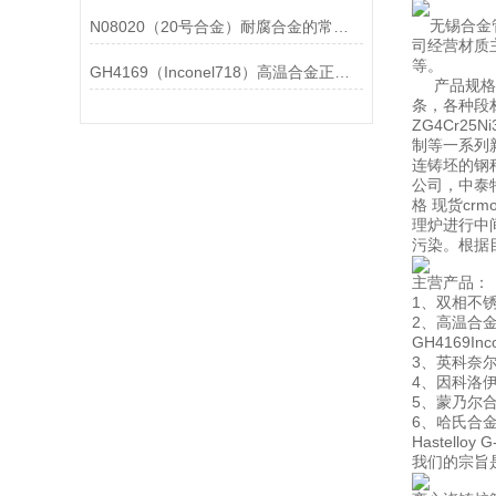
无锡合金管
N08020（20号合金）耐腐合金的常见问题相应解决方法分享
司经营材质主
等。
GH4169（Inconel718）高温合金正确存放的指导原则分享
产品规格有
条，各种段
ZG4Cr2
制等一系列
连铸坯的钢种
公司，中泰
格 现货cr
理炉进行中
污染。根据
主营产品：
1、双相不锈钢
2、高温合金：G
GH4169In
3、英科奈尔合金：
4、因科洛伊合金：
5、蒙乃尔合金：
6、哈氏合金：Has
Hastelloy 
我们的宗旨