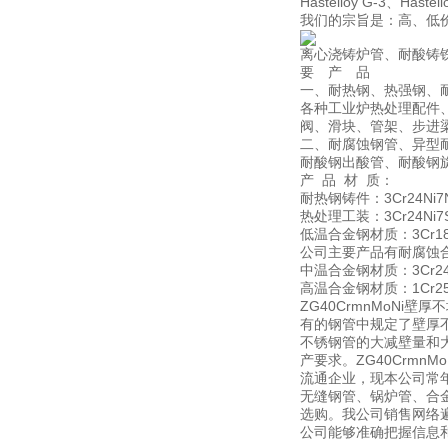
Hastelloy G-3、Hastel
我们的宗旨是：高、低
离心浇铸炉管、耐酸铸
要 产 品
一、耐热钢、热强钢、
各种工业炉热处理配件
阀、滑块、管架、步进
二、耐腐蚀钢管、异型
耐酸钢出酸管、耐酸钢
产 品 材 质：
耐热钢铸件：3Cr24Ni7N，
热处理工装：3Cr24Ni7SiN
低温合金钢材质：3Cr18Ni
公司主要产品有耐腐蚀
中温合金钢材质：3Cr24Ni7
高温合金钢材质：1Cr25Ni2
ZG40CrmnMoN
有的钢管中规定了壁厚不
不锈钢管的大减壁量和大
产要求。ZG40Crm
流通企业，现本公司常
无缝钢管、锅炉管、合
选购。我公司销售网络
公司能够准确把握信息