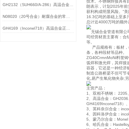
技术。不锈钢焊接具有自
GH2132（SUH660/A-286）高温合金在各行业中的具体应用分享
朗表示，计划2025年
获利构成明显风险。"
N08020（20号合金）耐腐合金的常见问题相应解决方法分享
16.3亿吨的基础上至
总计近4000万吨的额
GH4169（Inconel718）高温合金正确存放的指导原则分享
无锡合金管道有限公司
司经营材质主要有：合结钢
等。
产品规格有；板材，棒
条，各种段材等品种。
ZG40CrmnMoNi
弧焊和激光焊，其焊接速
容器，它还是一种经济
制造公路桥梁不但可节省
化,易产生氧化物夹杂;
主营产品：
1、双相不锈钢： 2205、
2、高温合金：GH2036、G
GH4169Inconel718
3、英科奈尔合金：inconel60
4、因科洛伊合金：incoloy80
5、蒙乃尔合金：Monel 4
6、哈氏合金：Hastelloy B、