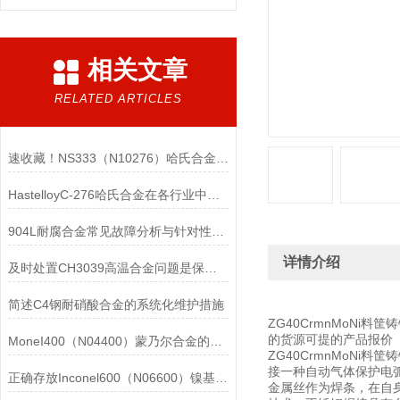
相关文章
RELATED ARTICLES
速收藏！NS333（N10276）哈氏合金常见问题的解决方法分享
HastelloyC-276哈氏合金在各行业中具体应用的详细介绍
904L耐腐合金常见故障分析与针对性解决方法分享
详情介绍
及时处置CH3039高温合金问题是保障装备可靠性的关键
简述C4钢耐硝酸合金的系统化维护措施
ZG40CrmnMoNi料
的货源可提的产品报价
MoneI400（N04400）蒙乃尔合金的正确使用方法介绍
ZG40CrmnMoNi
接一种自动气体保护电
正确存放Inconel600（N06600）镍基合金的重要性介绍
金属丝作为焊条，在自身