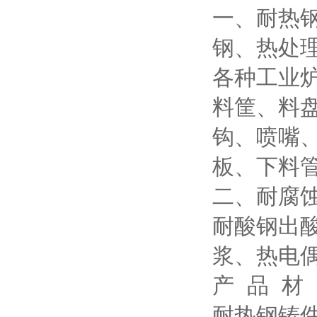
一、耐热
钢、热处
各种工业
料筐、料
钩、喷嘴
板、下料
二、耐腐
耐酸钢出
浆、热电
产 品 材
耐热钢铸件：3