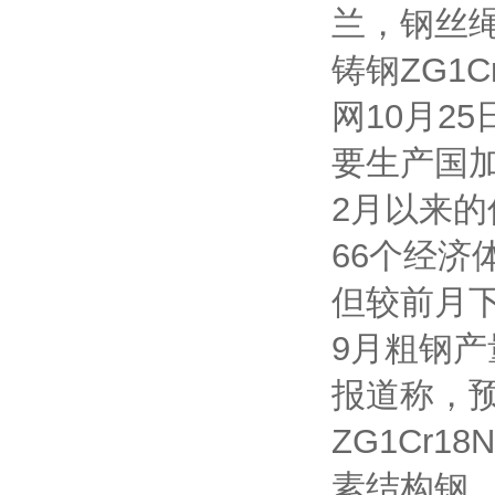
兰，钢丝
铸钢ZG1
网10月2
要生产国
2月以来的
66个经济
但较前月下
9月粗钢产
报道称，预
ZG1Cr
素结构钢，