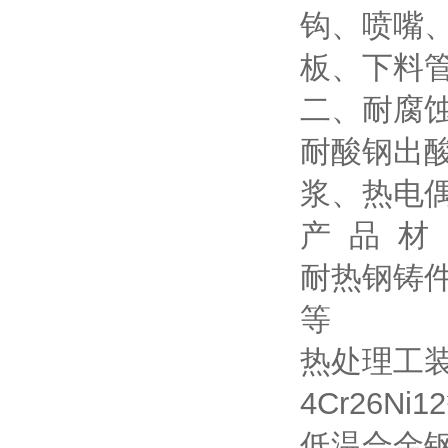
钩、喷嘴
板、下料
二、耐腐
耐酸钢出
浆、热电
产 品 材
耐热钢铸件：3
等
热处理工装：3
4Cr26Ni1
低温合金钢材质