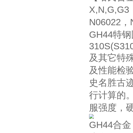
X,N,G,G
N06022，
GH44
310S(S310
及其它特
及性能检
史名胜古
行计算的
服强度，
GH44合