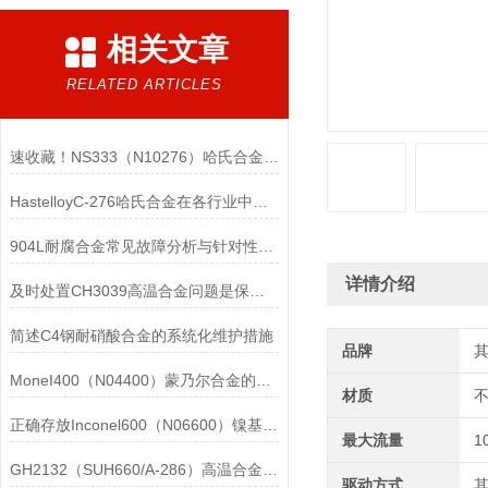
相关文章
RELATED ARTICLES
速收藏！NS333（N10276）哈氏合金常见问题的解决方法分享
HastelloyC-276哈氏合金在各行业中具体应用的详细介绍
904L耐腐合金常见故障分析与针对性解决方法分享
详情介绍
及时处置CH3039高温合金问题是保障装备可靠性的关键
简述C4钢耐硝酸合金的系统化维护措施
品牌
MoneI400（N04400）蒙乃尔合金的正确使用方法介绍
材质
正确存放Inconel600（N06600）镍基合金的重要性介绍
最大流量
1
GH2132（SUH660/A-286）高温合金在各行业中的具体应用分享
驱动方式