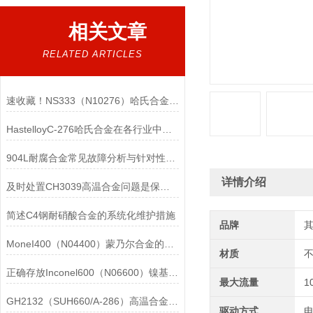
相关文章
RELATED ARTICLES
速收藏！NS333（N10276）哈氏合金常见问题的解决方法分享
HastelloyC-276哈氏合金在各行业中具体应用的详细介绍
904L耐腐合金常见故障分析与针对性解决方法分享
详情介绍
及时处置CH3039高温合金问题是保障装备可靠性的关键
简述C4钢耐硝酸合金的系统化维护措施
品牌
MoneI400（N04400）蒙乃尔合金的正确使用方法介绍
材质
正确存放Inconel600（N06600）镍基合金的重要性介绍
最大流量
1
GH2132（SUH660/A-286）高温合金在各行业中的具体应用分享
驱动方式