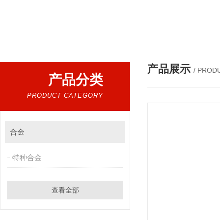
热门搜索：
Incoloy 825镍基合金,B10铜镍合金，GH2132高温合金，C276
产品展示
/ PROD
产品分类
PRODUCT CATEGORY
合金
特种合金
查看全部