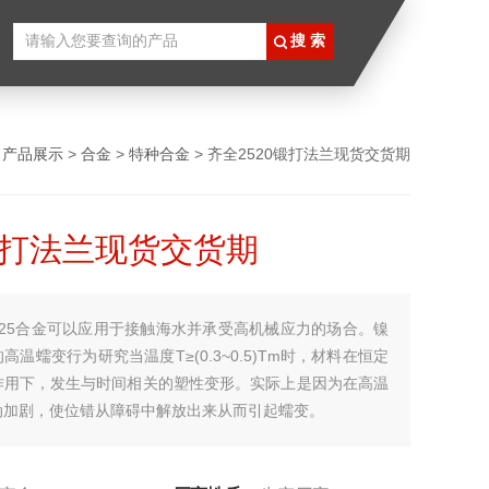
>
产品展示
>
合金
>
特种合金
> 齐全2520锻打法兰现货交货期
0锻打法兰现货交货期
625合金可以应用于接触海水并承受高机械应力的场合。镍
高温蠕变行为研究当温度T≥(0.3~0.5)Tm时，材料在恒定
作用下，发生与时间相关的塑性变形。实际上是因为在高温
动加剧，使位错从障碍中解放出来从而引起蠕变。