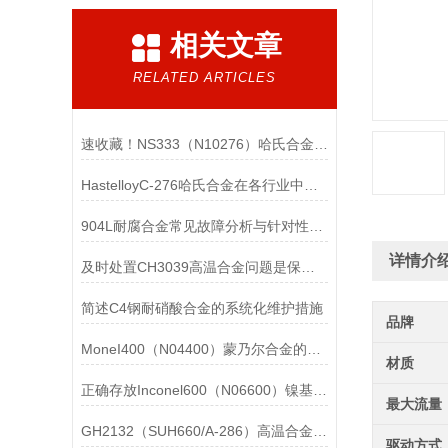
相关文章
RELATED ARTICLES
速收藏！NS333（N10276）哈氏合金常见问题的解决方法分享
HastelloyC-276哈氏合金在各行业中具体应用的详细介绍
904L耐腐合金常见故障分析与针对性解决方法分享
详情介
及时处置CH3039高温合金问题是保障装备可靠性的关键
简述C4钢耐硝酸合金的系统化维护措施
品牌
MoneI400（N04400）蒙乃尔合金的正确使用方法介绍
材质
正确存放Inconel600（N06600）镍基合金的重要性介绍
最大流量
GH2132（SUH660/A-286）高温合金在各行业中的具体应用分享
驱动方式