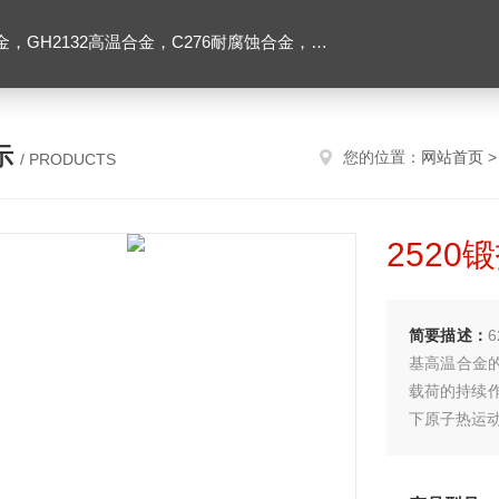
2高温合金，C276耐腐蚀合金，1J50精密合金，Inconel600镍基合金
示
您的位置：
网站首页
/ PRODUCTS
252
简要描述：
基高温合金的
载荷的持续
下原子热运