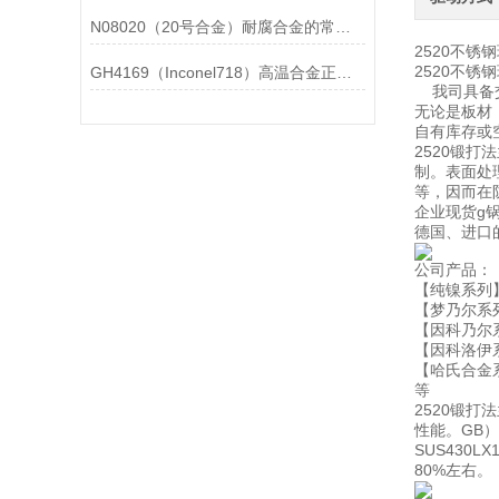
N08020（20号合金）耐腐合金的常见问题相应解决方法分享
2520不锈
2520不
GH4169（Inconel718）高温合金正确存放的指导原则分享
我司具备交
无论是板材
自有库存或
2520锻
制。表面处
等，因而在
企业现货g
德国、进口
公司产品：
【纯镍系列】：
【梦乃尔系列】：
【因科乃尔系列】
【因科洛伊系列】
【哈氏合金系列
等
2520锻
性能。GB
SUS430L
80%左右。