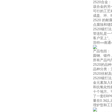
2520合金：
该合金的另
可行的工艺
成盘、环、
2520 的
点腐蚀和缝
2520锻
管连轧是一
客户至上"
浩特==南
产品包括：
圆钢、锻件
所有产品均
2520的品
品种分类：无
2520丝材
2520锻打
金元素加入
和抗氧化性
十个地方。
了一套ER
量在0.3
理炉型和工