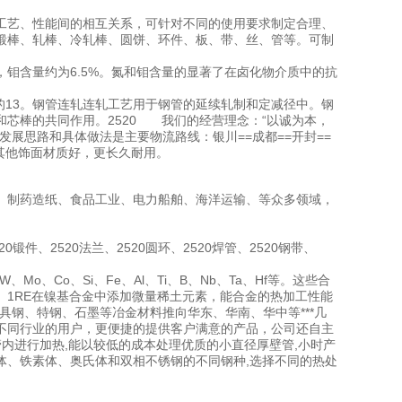
工艺、性能间的相互关系，可针对不同的使用要求制定合理、
锻棒、轧棒、冷轧棒、圆饼、环件、板、带、丝、管等。可制
。
左右，钼含量约为6.5%。氮和钼含量的显著了在卤化物介质中的抗
的13。钢管连轧连轧工艺用于钢管的延续轧制和定减径中。钢
芯棒的共同作用。2520 我们的经营理念：“以诚为本，
展思路和具体做法是主要物流路线：银川==成都==开封==
比其他饰面材质好，更长久耐用。
、制药造纸、食品工业、电力船舶、海洋运输、等众多领域，
锻件、2520法兰、2520圆环、2520焊管、2520钢带、
、Co、Si、Fe、Al、Ti、B、Nb、Ta、Hf等。这些合
1RE在镍基合金中添加微量稀土元素，能合金的热加工性能
具钢、特钢、石墨等冶金材料推向华东、华南、华中等***几
不同行业的用户，更便捷的提供客户满意的产品，公司还自主
管内进行加热,能以较低的成本处理优质的小直径厚壁管,小时产
氏体、铁素体、奥氏体和双相不锈钢的不同钢种,选择不同的热处