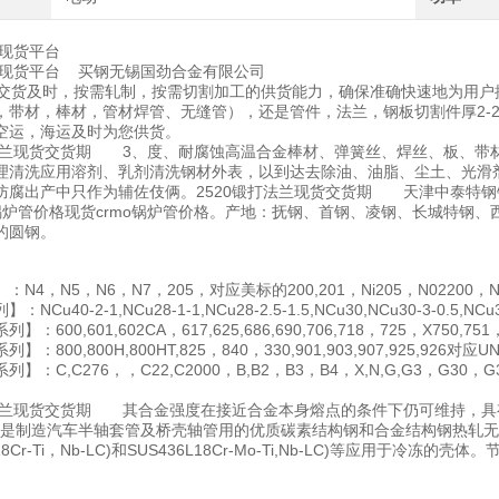
钢现货平台
锈钢现货平台 买钢无锡国劲合金有限公司
货及时，按需轧制，按需切割加工的供货能力，确保准确快速地为用户
，带材，棒材，管材焊管、无缝管），还是管件，法兰，钢板切割件厚2-2
空运，海运及时为您供货。
打法兰现货交货期 3、度、耐腐蚀高温合金棒材、弹簧丝、焊丝、板、带
理清洗应用溶剂、乳剂清洗钢材外表，以到达去除油、油脂、尘土、光滑
防腐出产中只作为辅佐伎俩。2520锻打法兰现货交货期 天津中泰特
锅炉管价格现货crmo锅炉管价格。产地：抚钢、首钢、凌钢、长城特钢
的圆钢。
N4，N5，N6，N7，205，对应美标的200,201，Ni205，N02200，N02
NCu40-2-1,NCu28-1-1,NCu28-2.5-1.5,NCu30,NCu30-3-0.
：600,601,602CA，617,625,686,690,706,718，725，X750,75
：800,800H,800HT,825，840，330,901,903,907,925,926对应U
】：C,C276，，C22,C2000，B,B2，B3，B4，X,N,G,G3，G30，G3
打法兰现货交货期 其合金强度在接近合金本身熔点的条件下仍可维持，具
）是制造汽车半轴套管及桥壳轴管用的优质碳素结构钢和合金结构钢热轧无
X18Cr-Ti，Nb-LC)和SUS436L18Cr-Mo-Ti,Nb-LC)等应用于