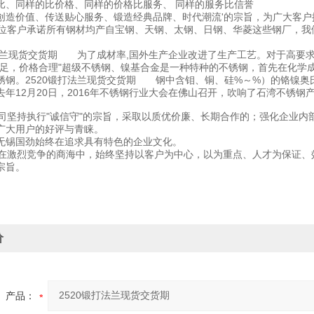
比、同样的比价格、同样的价格比服务、 同样的服务比信誉
创造价值、传送贴心服务、锻造经典品牌、时代潮流'的宗旨，为广大客
客户承诺所有钢材均产自宝钢、天钢、太钢、日钢、华菱这些钢厂，我
打法兰现货交货期 为了成材率,国外生产企业改进了生产工艺。对于高要
充足，价格合理"超级不锈钢、镍基合金是一种特种的不锈钢，首先在化学
锈钢。2520锻打法兰现货交货期 钢中含钼、铜、硅%～%）的铬镍奥氏
去年12月20日，2016年不锈钢行业大会在佛山召开，吹响了石湾不锈
坚持执行"诚信守"的宗旨，采取以质优价廉、长期合作的；强化企业内
广大用户的好评与青睐。
无锡国劲始终在追求具有特色的企业文化。
激烈竞争的商海中，始终坚持以客户为中心，以为重点、人才为保证、
宗旨。
价
产品：