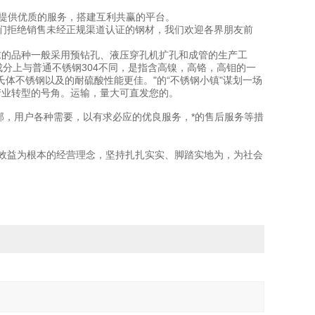
户提供优质的服务，搭建互利共赢的平台。
们拒绝销售未经正规渠道认证的钢材，我们欢迎各界朋友前
求的品种一般采用预钻孔、液压穿孔机扩孔和成管的生产工
成分上与普通不锈钢304不同，是指含高镍，高铬，高钼的一
体不锈钢以及的耐硫酸性能更佳。"的“不锈钢小镇"谋划一场
钢产业转型的号角。运输，量大可直发您的。
部，用户各种需要，以有求必应的优良服务，*的售后服务等措
效益为根本的经营理念，坚持扎扎实实、脚踏实地为，为社会