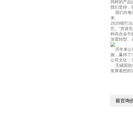
同样的产品
我们坚持：
我们向每位
来。
2520锻
艺。“货源
种高合金不
深度转型。
历年来公司
施，赢得了
公司文化：
无锡国劲在
发展着想的
留言询