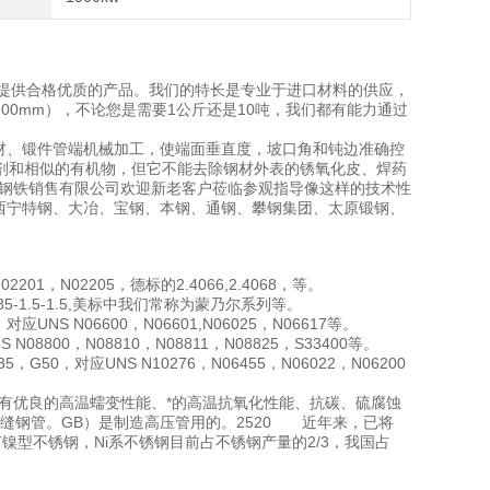
提供合格优质的产品。我们的特长是专业于进口材料的供应，
00mm），不论您是需要1公斤还是10吨，我们都有能力通过
材、锻件管端机械加工，使端面垂直度，坡口角和钝边准确控
剂和相似的有机物，但它不能去除钢材外表的锈氧化皮、焊药
钢钢铁销售有限公司欢迎新老客户莅临参观指导像这样的技术性
、西宁特钢、大冶、宝钢、本钢、通钢、攀钢集团、太原锻钢、
201，N02205，德标的2.4066,2.4068，等。
5,NCu35-1.5-1.5,美标中我们常称为蒙乃尔系列等。
1，对应UNS N06600，N06601,N06025，N06617等。
NS N08800，N08810，N08811，N08825，S33400等。
5，G50，对应UNS N10276，N06455，N06022，N06200
有优良的高温蠕变性能、*的高温抗氧化性能、抗碳、硫腐蚀
缝钢管。GB）是制造高压管用的。2520 近年来，已将
冷冻的壳体。节镍型不锈钢，Ni系不锈钢目前占不锈钢产量的2/3，我国占