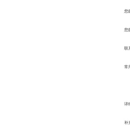
您
您
联
常
详
补