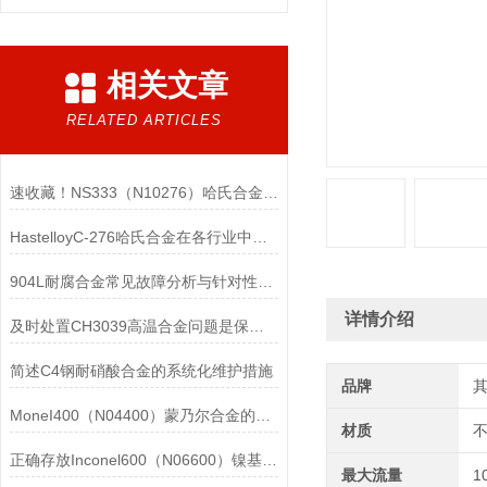
相关文章
RELATED ARTICLES
速收藏！NS333（N10276）哈氏合金常见问题的解决方法分享
HastelloyC-276哈氏合金在各行业中具体应用的详细介绍
904L耐腐合金常见故障分析与针对性解决方法分享
详情介绍
及时处置CH3039高温合金问题是保障装备可靠性的关键
简述C4钢耐硝酸合金的系统化维护措施
品牌
MoneI400（N04400）蒙乃尔合金的正确使用方法介绍
材质
正确存放Inconel600（N06600）镍基合金的重要性介绍
最大流量
1