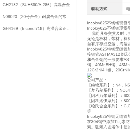
GH2132（SUH660/A-286）高温合金在各行业中的具体应用分享
驱动方式
N08020（20号合金）耐腐合金的常见问题相应解决方法分享
Incoloy825不锈钢现货
Incoloy825不锈
GH4169（Inconel718）高温合金正确存放的指导原则分享
我司具备交货及时，按
无论是板材，带材，棒材
自有库存或空运，海运
Incoloy825特钢
接钢管ASTMA312奥
和合金钢的一般要求ASTM
钢、40MnBH钢、45Mn
12Cr2Ni4H钢、20CrN
公司产品：
【纯镍系列】：N4，N5，N
【梦乃尔系列】：NCu40-2-
【因科乃尔系列】：600,601
【因科洛伊系列】：800,800
【哈氏合金系列】：C,C276
等
Incoloy825特钢无缝管加
在304钢中添加Ti元
素。硼溶入固溶体中使