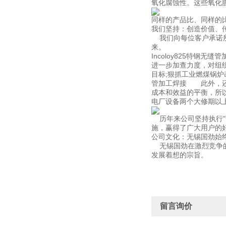
氧化腐蚀性。这些氧化
同样的产品比、同样的
我们坚持：创造价值、
我们向每位客户承诺所
来。
Incoloy825特
进一步加查力度，对组
目标;狠抓工业燃煤锅炉改
管加工焊接 此外，还
成本和效益的平衡，所
电厂设备两个大修期以
历年来公司坚持执行"
施，赢得了广大用户的
公司文化：无锡国劲始
无锡国劲在激烈竞争的
发展着想的宗旨。
留言询价