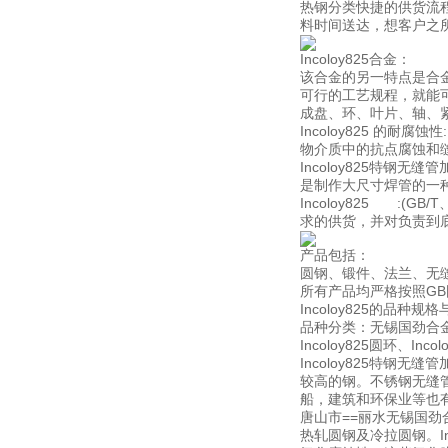
热钢分类快捷的供货流
料时间送达，想客户之
Incoloy825合金：
该合金的另一特点是合
可行的工艺规程，就能
成盘、环、叶片、轴、
Incoloy825 的耐
物介质中的抗点腐蚀和
Incoloy825特
是制作大尺寸焊管的一
Incoloy825 :(G
求的供货，并对负责到
产品包括：
圆钢、锻件、法兰、无
所有产品均严格按照GB
Incoloy825的品种
品种分类：无锡国劲合金可生产各
Incoloy825圆环、Inc
Incoloy825特
较高的钢。不锈钢无缝
船，建筑和环保业等也有较
唐山市==丽水无锡国
热轧圆钢及冷拉圆钢。Inc