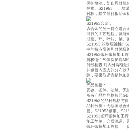
保护熔池，防止焊缝氧
焊接。S21953 .
衬板，除尘器衬板冶金
S21953合金：
该合金的另一特点是合
可行的工艺规程，就能
成盘、环、叶片、轴、
S21953 的耐腐蚀性
中的抗点腐蚀和缝隙腐
S21953锻环锻棒
属极惰性气体保护焊MI
射线检查Ⅰ对内外焊缝
并钢管内应力的分布状
隙，要采取适宜措施加
产品包括：
圆钢、锻件、法兰、无
所有产品均严格按照GB
S21953的品种规格与
品种分类：无锡国劲合金可生
管、S21953钢带、S2
S21953锻环锻棒
施工简单、介质流道、
锻环锻棒加工焊接 优势