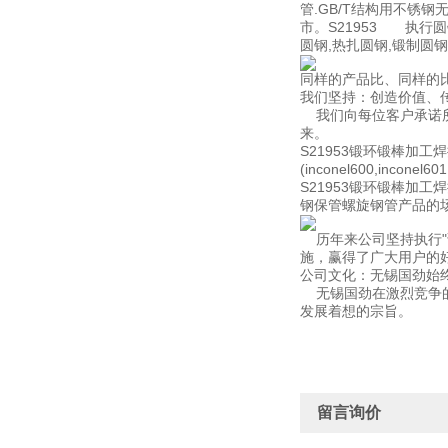
管.GB/T结构用不锈钢
市。S21953 执行圆
圆钢,热扎圆钢,锻制圆
同样的产品比、同样的
我们坚持：创造价值、
我们向每位客户承诺所
来。
S21953锻环锻棒加工
(inconel600,inconel6
S21953锻环锻棒加工
钢保管螺旋钢管产品的
历年来公司坚持执行"
施，赢得了广大用户的
公司文化：无锡国劲始
无锡国劲在激烈竞争的
发展着想的宗旨。
留言询价