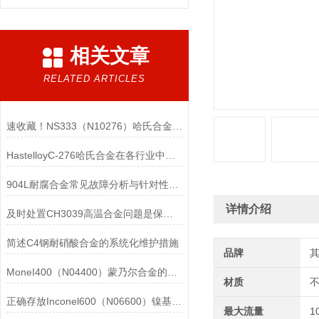
相关文章
RELATED ARTICLES
速收藏！NS333（N10276）哈氏合金常见问题的解决方法分享
HastelloyC-276哈氏合金在各行业中具体应用的详细介绍
904L耐腐合金常见故障分析与针对性解决方法分享
详情介绍
及时处置CH3039高温合金问题是保障装备可靠性的关键
简述C4钢耐硝酸合金的系统化维护措施
品牌
MoneI400（N04400）蒙乃尔合金的正确使用方法介绍
材质
正确存放Inconel600（N06600）镍基合金的重要性介绍
最大流量
1