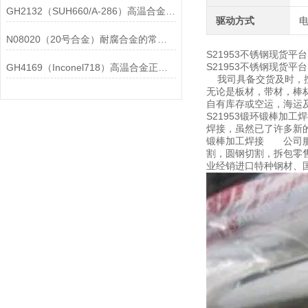
GH2132（SUH660/A-286）高温合金在各行业中的具体应用分享
驱动方式
N08020（20号合金）耐腐合金的常见问题相应解决方法分享
S21953不锈钢现货平台
S21953不锈钢现货
GH4169（Inconel718）高温合金正确存放的指导原则分享
我司具备交货及时，按
无论是板材，带材，棒材
自有库存或空运，海运
S21953锻环锻棒加
焊接，虽然已了许多新
锻棒加工焊接 公司服
割，圆钢切割，拆包零售
业经销进口特种钢材、