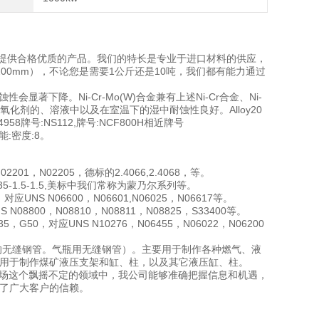
提供合格优质的产品。我们的特长是专业于进口材料的供应，
00mm），不论您是需要1公斤还是10吨，我们都有能力通过
著下降。Ni-Cr-Mo(W)合金兼有上述Ni-Cr合金、Ni-
化剂的、溶液中以及在室温下的湿中耐蚀性良好。Alloy20
4958牌号:NS112,牌号:NCF800H相近牌号
理性能:密度:8。
201，N02205，德标的2.4066,2.4068，等。
5,NCu35-1.5-1.5,美标中我们常称为蒙乃尔系列等。
1，对应UNS N06600，N06601,N06025，N06617等。
NS N08800，N08810，N08811，N08825，S33400等。
5，G50，对应UNS N10276，N06455，N06022，N06200
套管的无缝钢管。气瓶用无缝钢管）。主要用于制作各种燃气、液
主要用于制作煤矿液压支架和缸、柱，以及其它液压缸、柱。
市场这个飘摇不定的领域中，我公司能够准确把握信息和机遇，
得了广大客户的信赖。