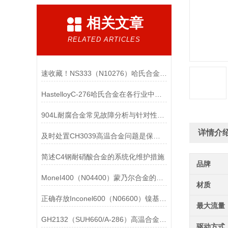
相关文章
RELATED ARTICLES
速收藏！NS333（N10276）哈氏合金常见问题的解决方法分享
HastelloyC-276哈氏合金在各行业中具体应用的详细介绍
904L耐腐合金常见故障分析与针对性解决方法分享
详情介
及时处置CH3039高温合金问题是保障装备可靠性的关键
简述C4钢耐硝酸合金的系统化维护措施
品牌
MoneI400（N04400）蒙乃尔合金的正确使用方法介绍
材质
正确存放Inconel600（N06600）镍基合金的重要性介绍
最大流量
GH2132（SUH660/A-286）高温合金在各行业中的具体应用分享
驱动方式