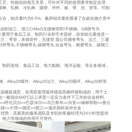
工艺、性能间的相互关系，可针对不同的使用要求制定合理、
锻棒、轧棒、冷轧棒、圆饼、环件、板、带、丝、管等。可制
。
0.2%左右，钼含量约为6.5%。氮和钼含量的显著了在卤化物介质中
易切削加工。浙江CrMoG无缝钢管即/不锈钢。GB牌号为
种，主要用于食品工业、制药行业和手术器材，添加钼元素使其一
，法兰，弯管，承插管件，无缝管.我公司拥有弯头、法兰、三通
对焊弯头,不锈钢弯头,碳钢弯头,合金弯头，耐磨弯头，碳钢三
、制药造纸、食品工业、电力船舶、海洋运输、等众多领域，
lloy20锻件、Alloy20法兰、Alloy20圆环、Alloy20焊管、
经常温螺旋成型，采用双面埋弧焊接或高频焊接制成的，用于土
rial)一般指在600℃以上承受一定应力条件下工作的合金材料。
斯==呼伦贝尔==巴彦淖尔==乌兰察布==兴安==锡林郭勒==善云
=楚雄==大理==德宏==怒江==迪庆因科洛伊合金：
务.服务优势：高素质的服务团队及专职的客服经理为24小时您提供
、电力等领域的作用不可替代。