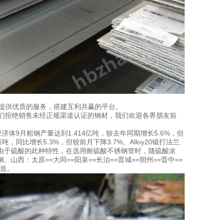
户提供优质的服务，搭建互利共赢的平台。
们拒绝销售未经正规渠道认证的钢材，我们欢迎各界朋友前
济体9月粗钢产量达到1.414亿吨，较去年同期增长5.6%，但
同比增长5.3%，但较前月下降3.7%。Alloy20锻打法兰
由于硫酸的此种特性，在选用耐硫酸不锈钢管时，随硫酸浓
西：太原==大同==阳泉==长治==晋城==朔州==晋中==
制造。