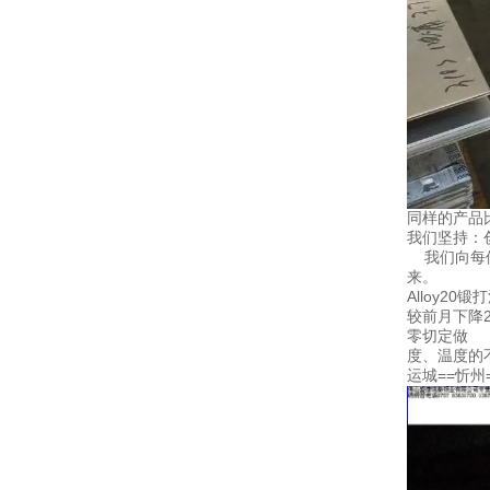
同样的产品
我们坚持：
我们向每位
来。
Alloy2
较前月下降2
零切定做 
度、温度的
运城==忻