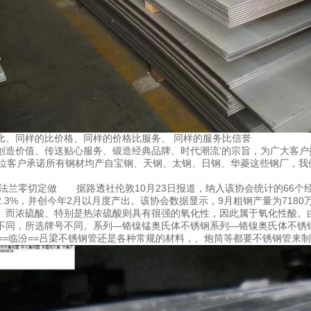
比、同样的比价格、同样的价格比服务、 同样的服务比信誉
创造价值、传送贴心服务、锻造经典品牌、时代潮流'的宗旨，为广大客
客户承诺所有钢材均产自宝钢、天钢、太钢、日钢、华菱这些钢厂，我
0锻打法兰零切定做 据路透社伦敦10月23日报道，纳入该协会统计的66个经
.3%，并创今年2月以月度产出。该协会数据显示，9月粗钢产量为7180万吨，
而浓硫酸、特别是热浓硫酸则具有很强的氧化性，因此属于氧化性酸。
不同，所选牌号不同。系列—铬镍锰奥氏体不锈钢系列—铬镍奥氏体不锈钢。山
州==临汾==吕梁不锈钢管还是各种常规的材料，、炮筒等都要不锈钢管来