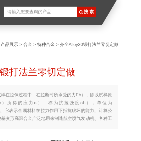
>
产品展示
>
合金
>
特种合金
> 齐全Alloy20锻打法兰零切定做
y20锻打法兰零切定做
试样在拉伸过程中，在拉断时所承受的力Fb），除以试样原
o）所得的应力σ），称为抗拉强度σb），单位为
a）。它表示金属材料在拉力作用下抵抗破坏的能力。计算公
镍基变形高温合金广泛地用来制造航空喷气发动机、各种工
的热端部件，如工作叶片，导向叶片、涡轮盘和燃烧室等。