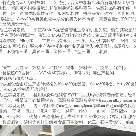
一特点是合金组织对热加工工艺特别，合金中相析出和溶解规律及组织与
规程，就能可不同强度级别和使用要求的各种零件。供应的品种有锻件、
叶片、轴、紧固件和弹性元件、板材结构件、机匣等零部件在上长期使用
0 的耐腐蚀性: Alloy20具有类似化学成分的奥氏体不锈钢，其氮含量到了
和缝隙腐蚀性能。
0锻打法兰零切定做 浙江CrMoG无缝钢管通过添加少量的硫、磷使其较更
?—较之有更好的耐温性。浙江CrMoG无缝钢管继之後，第二泛应用的钢
特殊结构。Alloy20 主要产品有弯头，三通，大小头/异径管，管帽
线28条.可按客户要求生产各种规格的推制无缝弯头,冲压弯头,热压弯头，
通，不锈钢三通，异径三通，等径三通，Y型三通，，承插。
、法兰、无缝管、焊接管、冷拉丝、钢带、焊材等，广泛用于石油化工、
严格按照GB国标）、ASTM/AE美标）、JIS日标）等生产检测。
0的品种规格与供应状态：
国劲合金可生产各种规格的IAlloy20无缝管、Alloy20钢板、Alloy20圆钢、A
钢带、Alloy20丝材及配套焊材。
20锻打法兰零切定做 桩用螺旋焊缝钢管SY/T）是以热轧钢带卷作管坯，
码头、桥梁等基础桩用钢管。高温合金高温合金材料(superalloymate
0锻打法兰零切定做 内：呼和浩特==包头-==乌海==赤峰==通辽==鄂尔多
曲靖==玉溪==保山==昭通==丽江==普洱==临沧====红河==西双版纳=
y800H(。Alloy20 优势：全程电脑化，专业ＥＲＰ企业办公，跟踪服
、售后服务，随时为你排忧解难食品卫生饮料、化工、石油天然气、船舶