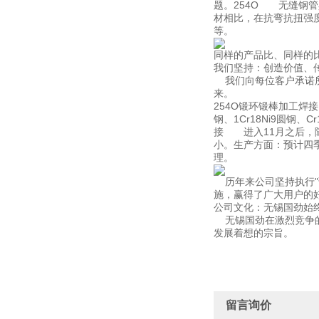
题。254O 无缝钢
材相比，在抗弯抗扭强
等。
同样的产品比、同样的
我们坚持：创造价值、
我们向每位客户承诺所
来。
254O锻环锻棒加工焊接 我
钢、1Cr18Ni9圆钢、Cr
接 进入11月之后，
小。生产方面：预计四
理。
历年来公司坚持执行"
施，赢得了广大用户的
公司文化：无锡国劲始
无锡国劲在激烈竞争的
发展着想的宗旨。
留言询价