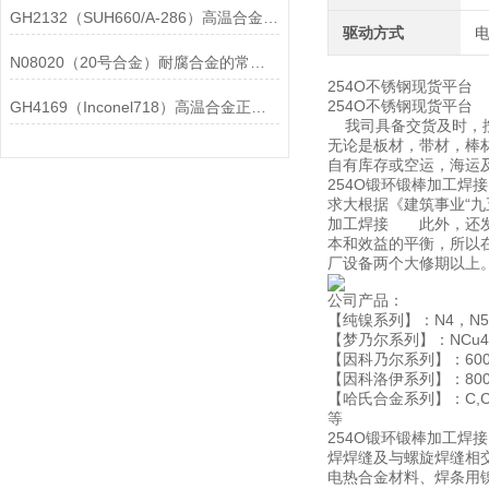
GH2132（SUH660/A-286）高温合金在各行业中的具体应用分享
驱动方式
N08020（20号合金）耐腐合金的常见问题相应解决方法分享
254O不锈钢现货平台
254O不锈钢现货平台
GH4169（Inconel718）高温合金正确存放的指导原则分享
我司具备交货及时，按
无论是板材，带材，棒材
自有库存或空运，海运
254O锻环锻棒加工焊
求大根据《建筑事业“九
加工焊接 此外，还发
本和效益的平衡，所以
厂设备两个大修期以上
公司产品：
【纯镍系列】：N4，N5，N
【梦乃尔系列】：NCu40-2-
【因科乃尔系列】：600,601
【因科洛伊系列】：800,800
【哈氏合金系列】：C,C276
等
254O锻环锻棒加工焊接 
焊焊缝及与螺旋焊缝相
电热合金材料、焊条用