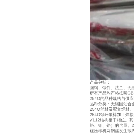
产品包括：
圆钢、锻件、法兰、无
所有产品均严格按照GB
254O的品种规格与供
品种分类：无锡国劲合金可
254O丝材及配套焊材。
254O锻环锻棒加工焊
γ'L12结构相干相位
铬、钼、铬）的含量。
旋压榨机网钢丝发生散