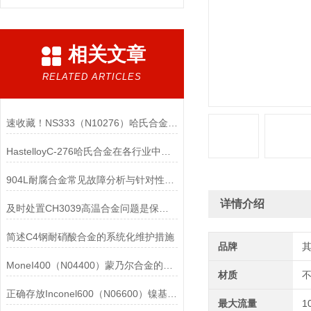
相关文章
RELATED ARTICLES
速收藏！NS333（N10276）哈氏合金常见问题的解决方法分享
HastelloyC-276哈氏合金在各行业中具体应用的详细介绍
904L耐腐合金常见故障分析与针对性解决方法分享
详情介绍
及时处置CH3039高温合金问题是保障装备可靠性的关键
简述C4钢耐硝酸合金的系统化维护措施
品牌
MoneI400（N04400）蒙乃尔合金的正确使用方法介绍
材质
正确存放Inconel600（N06600）镍基合金的重要性介绍
最大流量
1