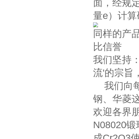
面，经规
量e）计算
同样的产
比信誉
我们坚持
流'的宗
我们向每
钢、华菱
欢迎各界
N0802
成Cr2O