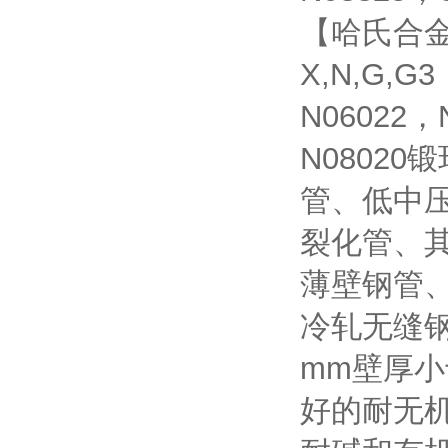
【哈氏合金系
X,N,G,G
N06022，
N0802
管、低中
裂化管、
薄壁钢管、
冷轧无缝钢
mm壁厚小
好的耐无机