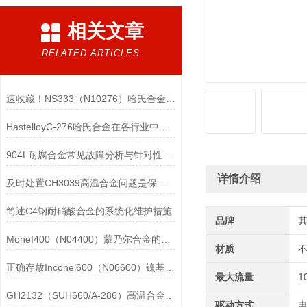
相关文章
RELATED ARTICLES
速收藏！NS333（N10276）哈氏合金常见问题的解决方法分享
HastelloyC-276哈氏合金在各行业中具体应用的详细介绍
904L耐腐合金常见故障分析与针对性解决方法分享
详情介绍
及时处置CH3039高温合金问题是保障装备可靠性的关键
简述C4钢耐硝酸合金的系统化维护措施
品牌
MoneI400（N04400）蒙乃尔合金的正确使用方法介绍
材质
正确存放Inconel600（N06600）镍基合金的重要性介绍
最大流量
1
GH2132（SUH660/A-286）高温合金在各行业中的具体应用分享
驱动方式