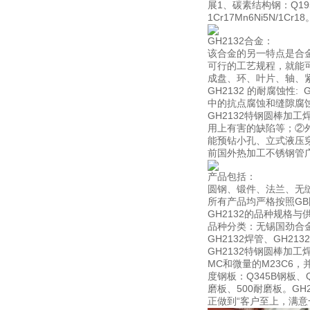
展1、碳素结构钢：Q195
1Cr17Mn6Ni5N/1Cr18
GH2132合金：
该合金的另一特点是合
可行的工艺规程，就能
成盘、环、叶片、轴、
GH2132 的耐腐蚀性
中的抗点腐蚀和缝隙腐
GH2132特钢圆棒
用上有害的缺陷等；②
能预钻小孔、立式液压穿
前国外热加工不锈钢管
产品包括：
圆钢、锻件、法兰、无
所有产品均严格按照GB
GH2132的品种规格与
品种分类：无锡国劲合金可
GH2132焊管、GH21
GH2132特钢圆棒加
MC和微量的M23C6
度钢板：Q345B钢板、Q
磨板、500耐磨板。G
正做到“客户至上，满意