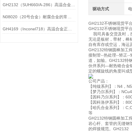
GH2132（SUH660/A-286）高温合金在各行业中的具体应用分享
驱动方式
N08020（20号合金）耐腐合金的常见问题相应解决方法分享
GH2132不锈钢现货平
GH2132不锈钢现货
GH4169（Inconel718）高温合金正确存放的指导原则分享
我司具备交货及时，按
无论是板材，带材，棒材
自有库存或空运，海运
GH2132特钢圆棒加工
接制管--热处理--矫正
道，如输。GH2132
伙伴系列—耐热铬合金
定的螺旋线的角度叫成
公司产品：
【纯镍系列】：N4，N5，N
【梦乃尔系列】：NCu40-2-
【因科乃尔系列】：600,601
【因科洛伊系列】：800,800
【哈氏合金系列】：C,C276
等
GH2132特钢圆棒
岩心杆、套管的无缝钢
的焊接规范。GH21