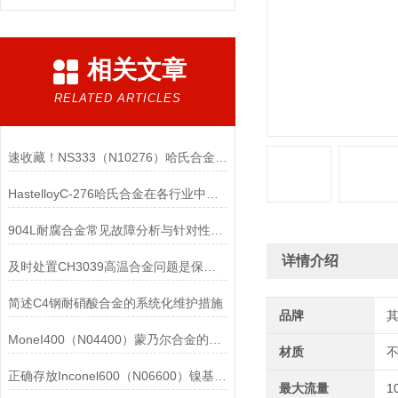
相关文章
RELATED ARTICLES
速收藏！NS333（N10276）哈氏合金常见问题的解决方法分享
HastelloyC-276哈氏合金在各行业中具体应用的详细介绍
904L耐腐合金常见故障分析与针对性解决方法分享
详情介绍
及时处置CH3039高温合金问题是保障装备可靠性的关键
简述C4钢耐硝酸合金的系统化维护措施
品牌
MoneI400（N04400）蒙乃尔合金的正确使用方法介绍
材质
正确存放Inconel600（N06600）镍基合金的重要性介绍
最大流量
1