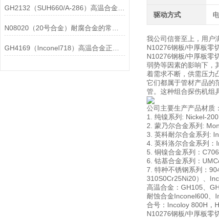
GH2132（SUH660/A-286）高温合金在各行业中的具体应用分享
驱动方式
N08020（20号合金）耐腐合金的常见问题相应解决方法分享
我公司信誉至上，用户
N10276钢板/中厚
GH4169（Inconel718）高温合金正确存放的指导原则分享
N10276钢板/中厚
弱势等因素的影响下，
着需求不断，供需压力
它们都属于管材产品的
管。这种组合探伤机组
公司主要生产产品材质
1. 纯镍系列: Nickel-20
2. 蒙乃尔合金系列: Monel
3. 英科耐尔合金系列: Incon
4. 英科洛尔合金系列：Incol
5. 铜镍合金系列：C706009
6. 钴基合金系列：UMCo-5
7. 特种不锈钢系列：904L00
310S0Cr25Ni20）、In
高温合金：GH105、GH10
耐蚀合金Inconel600、Inc
合号：Incoloy 800H，Has
N10276钢板/中