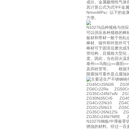
成分。金属极惰性气体
其计算公式为式中F金属
N/mmMPa）以下的
方便。
N10276品种规格与供应
可以供应各种规格的棒
板材和带材一般于热轧
棒材、锻件和环形件可
棒材可于固溶后磨光或
管结构，且规格大型化
度。因此，当在回火温度
泰州==马鞍山==襄阳
及拱砖管等。 根据不
隙腐蚀可看作是点腐蚀的
主要还生产不锈钢铸
ZG45Cr25Ni35 ZG35
ZG6Cr22Re ZG50Cr
ZG35Cr24Ni7siN ZG
ZG30Ni35Crl5 ZG4
ZG4Cr22Ni10 ZG4C
ZG2Cr25Ni13 ZG5C
ZG35Cr26Ni12Si ZG
ZG35Cr24Ni7NRE Z
N10276钢板/中
锈蚀的材料。经过一百多