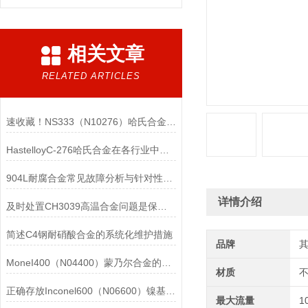
相关文章
RELATED ARTICLES
速收藏！NS333（N10276）哈氏合金常见问题的解决方法分享
HastelloyC-276哈氏合金在各行业中具体应用的详细介绍
904L耐腐合金常见故障分析与针对性解决方法分享
详情介绍
及时处置CH3039高温合金问题是保障装备可靠性的关键
简述C4钢耐硝酸合金的系统化维护措施
品牌
MoneI400（N04400）蒙乃尔合金的正确使用方法介绍
材质
正确存放Inconel600（N06600）镍基合金的重要性介绍
最大流量
1