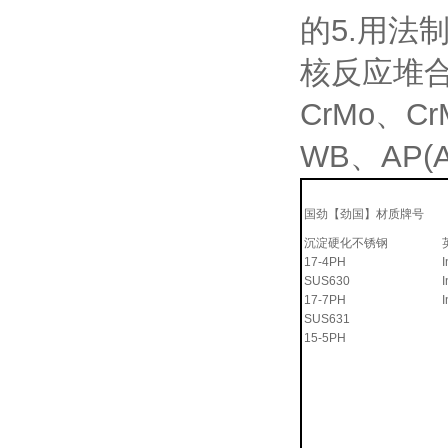
的5.用法
核反应堆合
CrMo、Cr
WB、AP(
国劲【劲国】材质牌号
沉淀硬化不锈钢
17-4PH
SUS630
17-7PH
SUS631
15-5PH