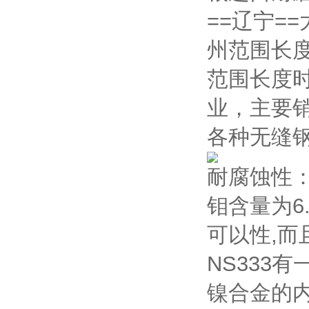
==辽宁=
州范围长
范围长度
业，主要销
各种无缝
耐腐蚀性：
钼含量为6
可以性,
NS333
镍合金的内容