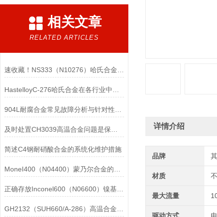
相关文章
RELATED ARTICLES
速收藏！NS333（N10276）哈氏合金常见问题的解决方法分享
HastelloyC-276哈氏合金在各行业中具体应用的详细介绍
904L耐腐合金常见故障分析与针对性解决方法分享
详情介绍
及时处置CH3039高温合金问题是保障装备可靠性的关键
简述C4钢耐硝酸合金的系统化维护措施
品牌
MoneI400（N04400）蒙乃尔合金的正确使用方法介绍
材质
正确存放Inconel600（N06600）镍基合金的重要性介绍
最大流量
1
GH2132（SUH660/A-286）高温合金在各行业中的具体应用分享
驱动方式