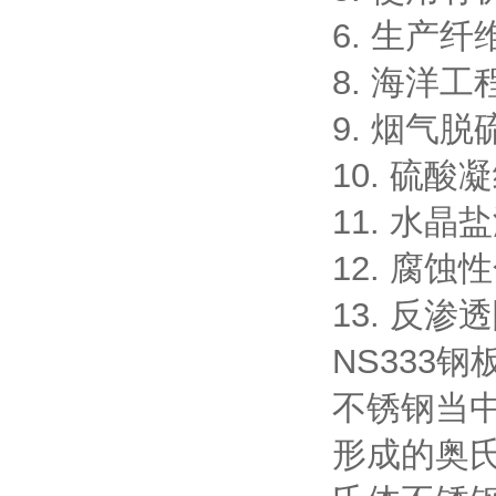
6. 生产
8. 海洋
9. 烟气
10. 硫
11. 水
12. 腐
13. 反
NS333
不锈钢当中
形成的奥