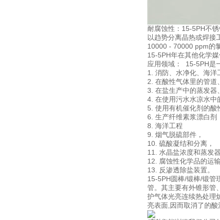
耐腐蚀性：15-5PH不
以趋势分离晶热或焊接工
10000 - 70000 
15-5PH年在其他化
应用领域： 15-5P
1. 消防、水净化、海
2. 在酸性气体里的管
3. 在盐生产中的蒸发
4. 在使用污水水凉水
5. 使用有机催化剂的
6. 生产纤维素浆漂白剂
8. 海洋工程
9. 烟气脱硫部件，
10. 硫酸凝结和分离，
11. 水晶盐浓度和蒸发
12. 腐蚀性化学品的运
13. 反渗透除盐装置。
15-5PH圆棒/锻棒
管。其主要有外锥形管
护气体光亮连续热处理
亮表面,因而取消了的