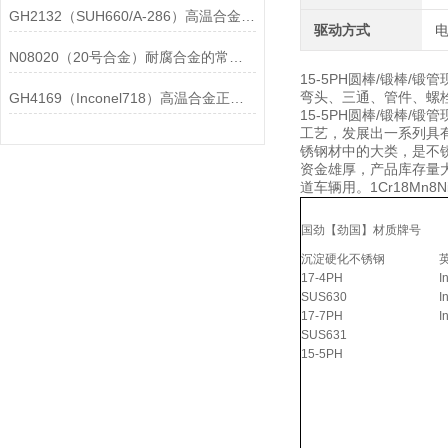
GH2132（SUH660/A-286）高温合金在各行业中的具体应用分享
驱动方式
N08020（20号合金）耐腐合金的常见问题相应解决方法分享
15-5PH圆棒/锻棒
弯头、三通、管件、螺栓螺
GH4169（Inconel718）高温合金正确存放的指导原则分享
15-5PH圆棒/锻棒
工艺，发展出一系列具
锈钢材中的大类，是不
资金雄厚，产品库存量
道车辆用。1Cr18Mn8
国劲【劲国】材质牌号
沉淀硬化不锈钢
17-4PH
I
SUS630
I
17-7PH
I
SUS631
15-5PH