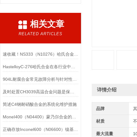
相关文章
RELATED ARTICLES
速收藏！NS333（N10276）哈氏合金常见问题的解决方法分享
HastelloyC-276哈氏合金在各行业中具体应用的详细介绍
904L耐腐合金常见故障分析与针对性解决方法分享
详情介绍
及时处置CH3039高温合金问题是保障装备可靠性的关键
简述C4钢耐硝酸合金的系统化维护措施
品牌
MoneI400（N04400）蒙乃尔合金的正确使用方法介绍
材质
正确存放Inconel600（N06600）镍基合金的重要性介绍
最大流量
1