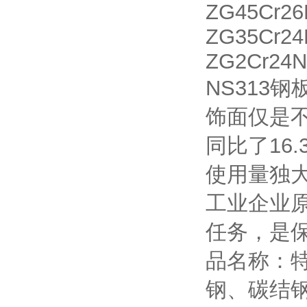
ZG45Cr2
ZG35Cr2
ZG2Cr24
NS313
饰面仅是
同比了16
使用量独
工业企业
任务，是
品名称：
钢、碳结