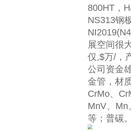
800HT，Ha
NS313
NI201
展空间很大
仅,$万/
公司资金
金管，材质为
CrMo、C
MnV、Mn
等；普碳