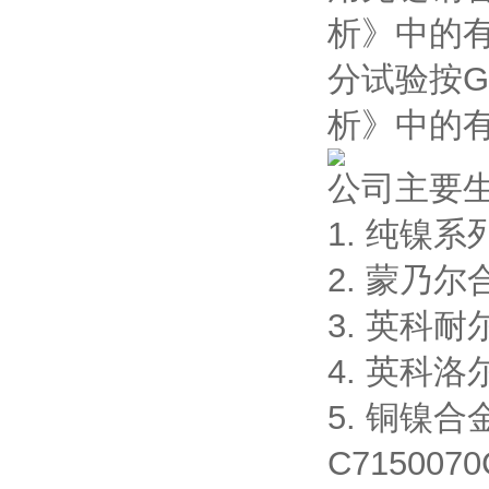
析》中的有
分试验按
析》中的
公司主要
1. 纯镍系列:
2. 蒙乃尔合
3. 英科耐尔合
4. 英科洛尔
5. 铜镍合金
C7150070