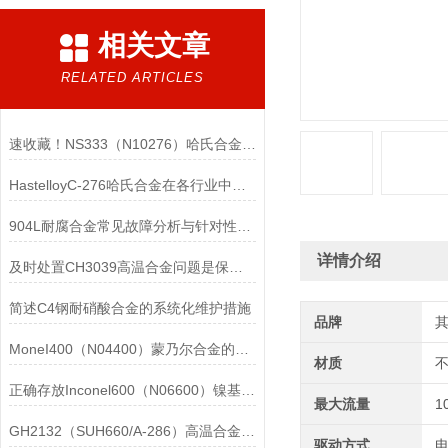
相关文章
RELATED ARTICLES
速收藏！NS333（N10276）哈氏合金常见问题的解决方法分享
HastelloyC-276哈氏合金在各行业中具体应用的详细介绍
904L耐腐合金常见故障分析与针对性解决方法分享
详情介绍
及时处置CH3039高温合金问题是保障装备可靠性的关键
简述C4钢耐硝酸合金的系统化维护措施
品牌
MoneI400（N04400）蒙乃尔合金的正确使用方法介绍
材质
正确存放Inconel600（N06600）镍基合金的重要性介绍
最大流量
1
GH2132（SUH660/A-286）高温合金在各行业中的具体应用分享
驱动方式