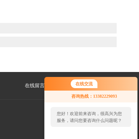
在线交流
在线留言
联系我们
您好！欢迎前来咨询，很高兴为您
咨询热线：13382229093
服务，请问您要咨询什么问题呢？
您好，看您停留很久了，是否找到
了需求产品，您可以直接在线与我
公
联系！
众
号
二