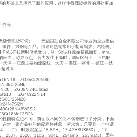
用的基础上又增添了新的应用，这样使得螺旋钢管的用处更加
工件等。
热轧无缝管现货可切） 无锡国劲合金有限公司专业为企业提供
、锻件、方钢等产品。用途耐热钢常用于制造锅炉、汽轮机、
Fb试样拉断时所承受力，N；So试样原始横截面积，mm。
时的应力，称屈服点。若力发生下降时，则应区分上、下屈服
=天津==江西主要物流路线：大庆==湛江==柳州==镇江==沈
不超过％。
15Ni16 ZG35Cr20Ni80
Ni35Cr25Nb
i20 ZG35Ni24Crl8Si2
5Ni13 ZG4Cr22Ni14
G0Cr25Ni20
24Ni7Si2N
0Cr28Ni48W5Si2
3Cr18Mn12Si2N
时的性能特点也不同，前面以不同的将不锈钢进行了分类，下面
。选对一家产品好的供应商将使您一劳永逸，只要您一个电话
、时效沉淀型:15-5PH、17-4PHSUS630）、17-
5、2507、2520、310S、904L、254smo、253ma(3)、因科