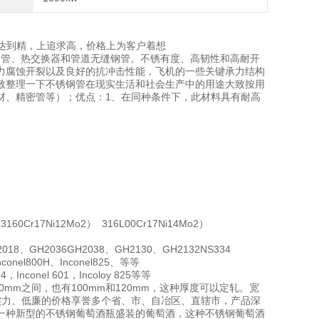
上达到精，上追求高，价格上为客户着想
炉管、热交换器和管道无缝钢管。不锈有度、高韧性和高耐开
力腐蚀开裂以及良好的抗冲击性能，飞机的一些关键承力结构
致整理一下不锈钢管在现实生活和社会生产中的用途大致按用
材、精密管等）；优点：1、在同种条件下，此材料具有耐高
3160Cr17Ni12Mo2） 316L00Cr17Ni14Mo2）
18、GH2036GH2038、GH2130、GH2132NS334
Inconel800H、Inconel825、等等
-4，Inconel 601，Incoloy 825等等
mm之间，也有100mm和120mm，这种厚度可以定轧。宽
的实力、低廉的价格享誉多个省、市、自冶区、直辖市，产品深
一种新型的不锈钢葡萄酒瓶盛装的葡萄酒，这种不锈钢葡萄酒