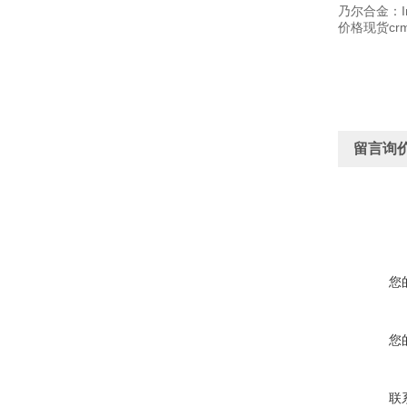
乃尔合金：I
价格现货c
留言询
您
您
联