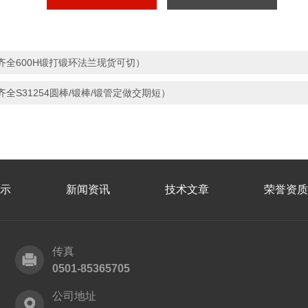
齐全600H锻打锻环法兰现货可切）
齐全S31254圆棒/锻棒/锻管定做交期短）
示
新闻资讯
技术文章
荣誉资质
传真
0501-85365705
公司地址