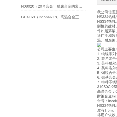
N08020（20号合金）耐腐合金的常见问题相应解决方法分享
我公司信誉
NS334
GH4169（Inconel718）高温合金正确存放的指导原则分享
NS334
裂性的建材
件如起落架
途广泛和数
温、耐腐蚀
公司主要生
1. 纯镍系列: 
2. 蒙乃尔合金
3. 英科耐尔合金
4. 英科洛尔合
5. 铜镍合金系
6. 钴基合金系
7. 特种不锈钢
310S0Cr2
高温合金：GH
耐蚀合金Incon
合号：Incoloy
NS334
度有1.5
得用户依赖