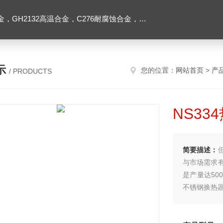
2高温合金，C276耐腐蚀合金，1J50精密合金，Inconel600镍基合金
示
您的位置：
网站首页
>
产
/ PRODUCTS
NS3
简要描述：
与市场需求
是产量达50
不锈钢换热