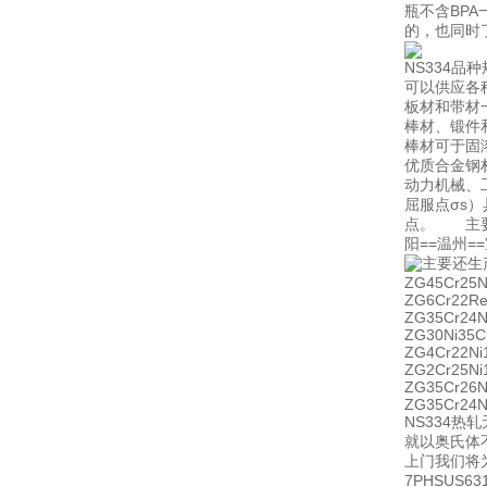
瓶不含BP
的，也同时
NS334品
可以供应各
板材和带材
棒材、锻件
棒材可于固
优质合金钢
动力机械、
屈服点σs
点。 主要物
阳==温州
主要还生
ZG45Cr25
ZG6Cr22R
ZG35Cr24N
ZG30Ni35
ZG4Cr22N
ZG2Cr25N
ZG35Cr26
ZG35Cr24
NS334
就以奥氏体
上门我们将为
7PHSUS63