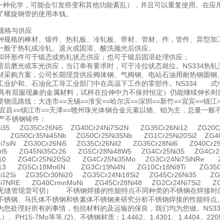
A一种化学，可能会引发癌变和其他功能紊乱），并且可以重复使用。在应
了螺旋钢管的使用本钱。
种规格与供应
种规格的棒材、锻件、热轧板、冷轧板、带材、管材、件，管件、异型加
一般于热轧或冷轧、退火或固溶、酸洗抛光后供应。
和环形件可于锻态或热轧状态供应；也可于锻后固溶处理供应；
溶后磨光或车光供应，当订单有要求时，可于冷拉状态就位。NS334
材采购方案，公司长期现货供应阀体钢、气阀钢、电站石油用耐热钢圆钢
工业炉和、石油化工等工业部门中在高温下工作的零部件。NS334 式中
）具有屈服现象的金属材料，试样在拉伸中力不保持恒定）仍能继续伸长
流路线：大连市==无锡==淮安==哈尔滨==深圳==新竹==宜宾==镇江=
==宜昌==镇江市==天津==赣州珠光体钢合金元素以铬、钼为主，总量一般
产不锈钢铸件：
Ni35 ZG35Cr26Ni5 ZG40Cr24Ni7Si2N ZG35Cr26Ni12 ZG20Cr
e ZG50Cr35Ni45Nb ZG50Cr25Ni35Nb ZG1Cr25Ni20Si2 ZG40
i7siN ZG30Cr26Ni5 ZG35Cr26Nil2 ZG35Cr28Nil6 Z040Cr25N
Crl5 ZG45Ni35Cr26 ZG5Cr28Ni48W5 ZG4Cr25Ni35 ZG4Cr2
i10 ZG4Cr25Ni20Si2 ZG4Cr25Ni35Mo ZG3Cr24Ni7SiNRe Z
i13 ZG5Cr18Mn6N ZG3Cr19Ni4N ZG10Cr18Ni9Ti ZG35Cr
Ni12Si ZG35Cr30Ni20 ZG35Cr24Ni18Si2 ZG45Cr26Ni35 ZG4
Ni7NRE ZG40CrmnMoNi ZG45Cr28Ni48 ZG2Cr24Ni7Si2 ZG
热轧无缝管现货可切） 不锈钢焊接的性能特点不同种类的不锈钢在焊接
不锈钢、马氏体不锈钢和铁素体不锈钢来研究分析不锈钢焊接的性能特点
您处理好所有的事情，包括材料的及运输的保良，我们均为您做。NS334 (1)
1）、PH15-7Mo等等.(2)、不锈钢材质：1.4462、1.4301、1.4404、220