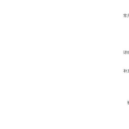
常
详
补