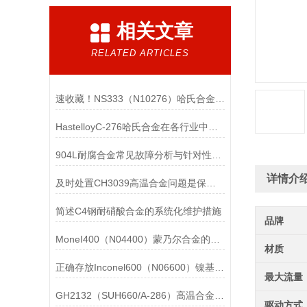
相关文章
RELATED ARTICLES
速收藏！NS333（N10276）哈氏合金常见问题的解决方法分享
HastelloyC-276哈氏合金在各行业中具体应用的详细介绍
904L耐腐合金常见故障分析与针对性解决方法分享
详情介
及时处置CH3039高温合金问题是保障装备可靠性的关键
简述C4钢耐硝酸合金的系统化维护措施
品牌
MoneI400（N04400）蒙乃尔合金的正确使用方法介绍
材质
正确存放Inconel600（N06600）镍基合金的重要性介绍
最大流量
GH2132（SUH660/A-286）高温合金在各行业中的具体应用分享
驱动方式