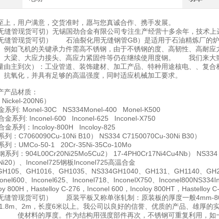
至上，用户满意，交货准时，愿与您真诚合作、携手发展。
热轧无缝管现货可切）无锡国劲合金有限公司专注生产经营十多余年，技术
热轧无缝管现货可切） 石油裂化用无缝钢管GB）是适用于石油精炼厂的
。例如飞机的关键承力件需高不锈钢，由于不锈钢的度、高韧性、高耐应
、大梁、大应力接头、高应力紧固件等仍在继续使用度钢。 我们来大
量由主到次）：工业管道、装饰建材、加工产品、特种用途核电、、复合
、抗氧化，并具有足够的高温强度，同时适应机械加工要求。
产产品材质：
Nickel-200N6）
系列: Monel-30C NS334Monel-400 Monel-K500
系列: Inconel-600 Inconel-625 Inconel-X750
金系列：Incoloy-800H Incoloy-825
列：C7060090Cu-10Ni B10） NS334 C7150070Cu-30Ni B30）
列：UMCo-50-1 20Cr-35Ni-35Co-10Mo
系列：904L00Cr20Ni25Mo5Cu2） 17-4PH0Cr17Ni4Cu4Nb） NS334 
5Ni20）、Inconel725钢板Inconel725高温合金
105、GH1016、GH1035、NS334GH1040、GH131、GH1140、GH20
el600、Inconel625、Inconel718、InconelX750、Inconel800NS334
 800H，Hastelloy C-276，Inconel 600，Incoloy 800HT，Hastelloy C
热轧无缝管现货可切） 原装平板又称单张轧制：原装板的厚度一般4mm-80
m、1.8m、2m，长度6米以上。我公司以良好的信誉、优质的产品、雄厚
。 使材料的厚度。作为结构用强度部件再次，不锈钢可重复利用，如