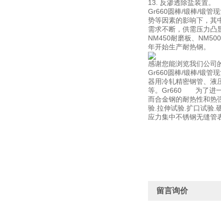
13. 反渗透除盐装置。
Gr660圆棒/锻棒/
势等因素的影响下，其
需求不断，供需压力凸显
NM450耐磨板、NM
年开始生产耐热钢。
感谢您能浏览我们公司
Gr660圆棒/锻棒/
器用冷轧精密钢管、液
等。Gr660 为了
而合金钢的耐热性和热强性
验.拉伸试验.扩口试验
应力集中不锈钢无缝管
留言询价