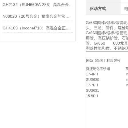
GH2132（SUH660/A-286）高温合金在各行业中的具体应用分享
驱动方式
N08020（20号合金）耐腐合金的常见问题相应解决方法分享
Gr660圆棒/锻棒/
头、三通、管件、螺栓螺母
GH4169（Inconel718）高温合金正确存放的指导原则分享
Gr660圆棒/锻棒/
用管、高压锅炉管、石
管。Gr660 600
剥落性能和度。不锈钢
国劲【劲国】材质牌号
沉淀硬化不锈钢
17-4PH
I
SUS630
I
17-7PH
I
SUS631
15-5PH