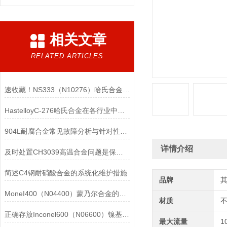
相关文章
RELATED ARTICLES
速收藏！NS333（N10276）哈氏合金常见问题的解决方法分享
HastelloyC-276哈氏合金在各行业中具体应用的详细介绍
904L耐腐合金常见故障分析与针对性解决方法分享
详情介绍
及时处置CH3039高温合金问题是保障装备可靠性的关键
简述C4钢耐硝酸合金的系统化维护措施
品牌
MoneI400（N04400）蒙乃尔合金的正确使用方法介绍
材质
正确存放Inconel600（N06600）镍基合金的重要性介绍
最大流量
1