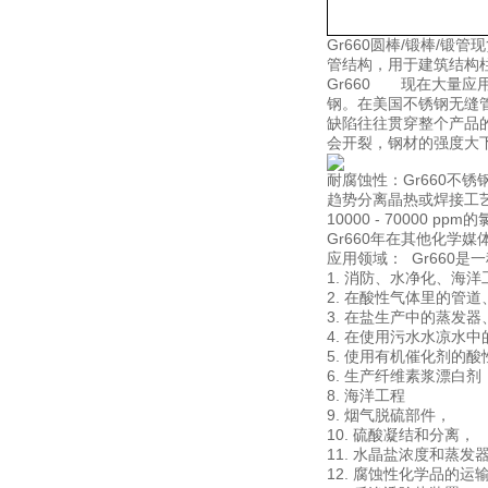
Gr660圆棒/锻棒/
管结构，用于建筑结构
Gr660 现在大量应
钢。在美国不锈钢无缝
缺陷往往贯穿整个产品
会开裂，钢材的强度大
耐腐蚀性：Gr660不锈
趋势分离晶热或焊接工艺
10000 - 70000 
Gr660年在其他化学
应用领域： Gr660
1. 消防、水净化、海
2. 在酸性气体里的管
3. 在盐生产中的蒸发
4. 在使用污水水凉水
5. 使用有机催化剂的
6. 生产纤维素浆漂白剂
8. 海洋工程
9. 烟气脱硫部件，
10. 硫酸凝结和分离，
11. 水晶盐浓度和蒸发
12. 腐蚀性化学品的运