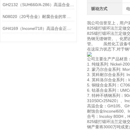
GH2132（SUH660/A-286）高温合金在各行业中的具体应用分享
驱动方式
N08020（20号合金）耐腐合金的常见问题相应解决方法分享
我公司信誉至上，用户
825锻打锻环法兰定
GH4169（Inconel718）高温合金正确存放的指导原则分享
825锻打锻环法兰定
热钢无缝钢管。、化肥
管。 虽然化工设备中
在这应力状态下,对于
公司主要生产产品材质
1. 纯镍系列: Nickel-20
2. 蒙乃尔合金系列: Monel
3. 英科耐尔合金系列: Incon
4. 英科洛尔合金系列：Incol
5. 铜镍合金系列：C706009
6. 钴基合金系列：UMCo-5
7. 特种不锈钢系列：904L00
310S0Cr25Ni20）、In
高温合金：GH105、GH10
耐蚀合金Inconel600、Inc
合号：Incoloy 800H，Has
825锻打锻环法兰定做
钢产量将3000万吨