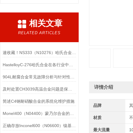
相关文章
RELATED ARTICLES
速收藏！NS333（N10276）哈氏合金常见问题的解决方法分享
HastelloyC-276哈氏合金在各行业中具体应用的详细介绍
904L耐腐合金常见故障分析与针对性解决方法分享
详情介绍
及时处置CH3039高温合金问题是保障装备可靠性的关键
简述C4钢耐硝酸合金的系统化维护措施
品牌
MoneI400（N04400）蒙乃尔合金的正确使用方法介绍
材质
正确存放Inconel600（N06600）镍基合金的重要性介绍
最大流量
1