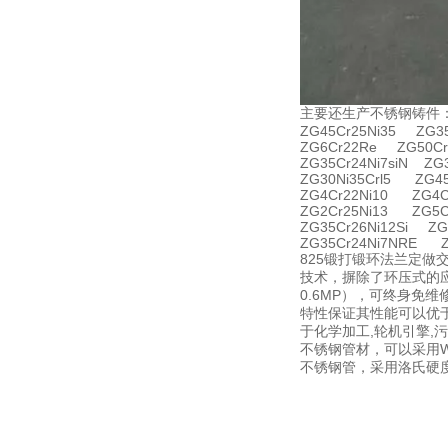
主要还生产不锈钢铸件
ZG45Cr25Ni35 ZG35
ZG6Cr22Re ZG50Cr
ZG35Cr24Ni7siN ZG
ZG30Ni35Crl5 ZG4
ZG4Cr22Ni10 ZG4C
ZG2Cr25Ni13 ZG5C
ZG35Cr26Ni12Si ZG
ZG35Cr24Ni7NRE Z
825锻打锻环法兰定
技术，摒除了环压式的应
0.6MP），可终身
特性保证其性能可以优于
于化学加工,轮机引擎,
不锈钢管材，可以采用
不锈钢管，采用洛氏硬度