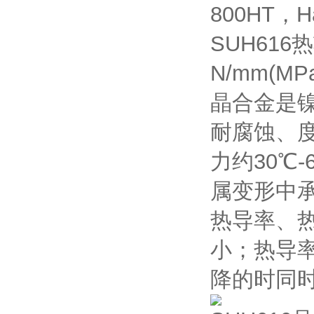
800HT，Ha
SUH61
N/mm(
晶合金是
耐腐蚀、
力约30℃
属变形中
热导率、
小；热导
降的时同