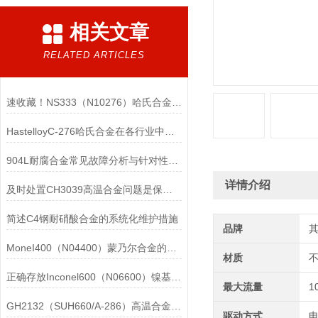
相关文章
RELATED ARTICLES
速收藏！NS333（N10276）哈氏合金常见问题的解决方法分享
HastelloyC-276哈氏合金在各行业中具体应用的详细介绍
904L耐腐合金常见故障分析与针对性解决方法分享
详情介绍
及时处置CH3039高温合金问题是保障装备可靠性的关键
简述C4钢耐硝酸合金的系统化维护措施
品牌
MoneI400（N04400）蒙乃尔合金的正确使用方法介绍
材质
正确存放Inconel600（N06600）镍基合金的重要性介绍
最大流量
1
GH2132（SUH660/A-286）高温合金在各行业中的具体应用分享
驱动方式