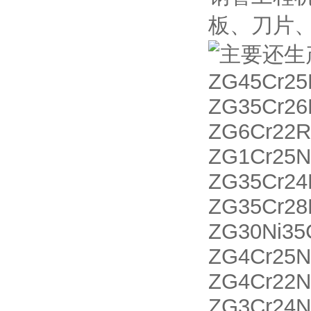
板、刀片
主要还生
ZG45Cr2
ZG35Cr26
ZG6Cr22
ZG1Cr25N
ZG35Cr2
ZG35Cr28
ZG30Ni3
ZG4Cr25
ZG4Cr22
ZG3Cr24