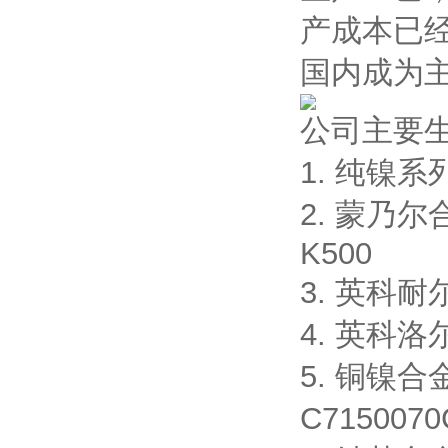
产成本已
国内成为
公司主要
1. 纯镍系列:
2. 蒙乃尔合
K500
3. 英科耐尔合
4. 英科洛尔
5. 铜镍合金
C7150070