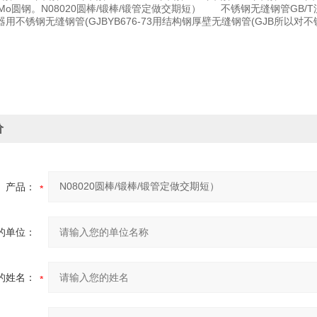
NiMo圆钢。N08020圆棒/锻棒/锻管定做交期短） 不锈钢无缝钢管GB
用不锈钢无缝钢管(GJBYB676-73用结构钢厚壁无缝钢管(GJB所
价
产品：
的单位：
的姓名：