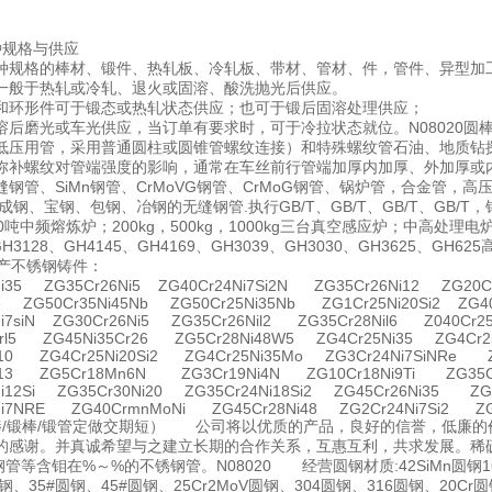
。
品种规格与供应
种规格的棒材、锻件、热轧板、冷轧板、带材、管材、件，管件、异型加
一般于热轧或冷轧、退火或固溶、酸洗抛光后供应。
和环形件可于锻态或热轧状态供应；也可于锻后固溶处理供应；
溶后磨光或车光供应，当订单有要求时，可于冷拉状态就位。N08020圆
低压用管，采用普通圆柱或圆锥管螺纹连接）和特殊螺纹管石油、地质钻
弥补螺纹对管端强度的影响，通常在车丝前行管端加厚内加厚、外加厚或内
缝钢管、SiMn钢管、CrMoVG钢管、CrMoG钢管、锅炉管，合金管
成钢、宝钢、包钢、冶钢的无缝钢管.执行GB/T、GB/T、GB/T、GB/T
0吨中频熔炼炉；200kg，500kg，1000kg三台真空感应炉；中高处理电
GH3128、GH4145、GH4169、GH3039、GH3030、GH3625、GH
产不锈钢铸件：
Ni35 ZG35Cr26Ni5 ZG40Cr24Ni7Si2N ZG35Cr26Ni12 ZG20Cr
e ZG50Cr35Ni45Nb ZG50Cr25Ni35Nb ZG1Cr25Ni20Si2 ZG40
i7siN ZG30Cr26Ni5 ZG35Cr26Nil2 ZG35Cr28Nil6 Z040Cr25N
Crl5 ZG45Ni35Cr26 ZG5Cr28Ni48W5 ZG4Cr25Ni35 ZG4Cr2
i10 ZG4Cr25Ni20Si2 ZG4Cr25Ni35Mo ZG3Cr24Ni7SiNRe Z
i13 ZG5Cr18Mn6N ZG3Cr19Ni4N ZG10Cr18Ni9Ti ZG35Cr
Ni12Si ZG35Cr30Ni20 ZG35Cr24Ni18Si2 ZG45Cr26Ni35 ZG4
Ni7NRE ZG40CrmnMoNi ZG45Cr28Ni48 ZG2Cr24Ni7Si2 ZG
0圆棒/锻棒/锻管定做交期短） 公司将以优质的产品，良好的信誉，低廉
的感谢。并真诚希望与之建立长期的合作关系，互惠互利，共求发展。稀
钢管等含钼在%～%的不锈钢管。N08020 经营圆钢材质:42SiMn圆钢16Mn
4圆钢、35#圆钢、45#圆钢、25Cr2MoV圆钢、304圆钢、316圆钢、20Cr圆