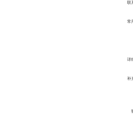
联
常
详
补