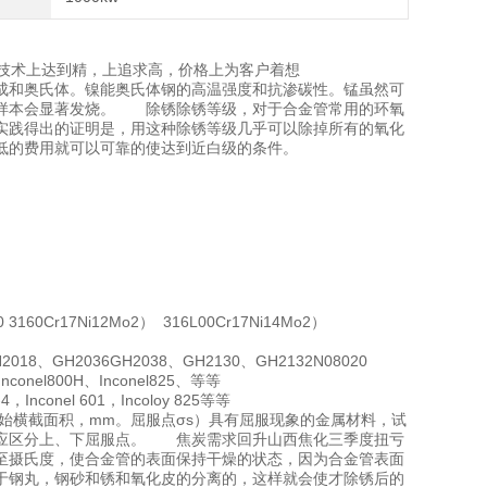
年，技术上达到精，上追求高，价格上为客户着想
以形成和奥氏体。镍能奥氏体钢的高温强度和抗渗碳性。锰虽然可
验样本会显著发烧。 除锈除锈等级，对于合金管常用的环氧
实践得出的证明是，用这种除锈等级几乎可以除掉所有的氧化
低的费用就可以可靠的使达到近白级的条件。
 3160Cr17Ni12Mo2） 316L00Cr17Ni14Mo2）
018、GH2036GH2038、GH2130、GH2132N08020
0Inconel800H、Inconel825、等等
-4，Inconel 601，Incoloy 825等等
样原始横截面积，mm。屈服点σs）具有屈服现象的金属材料，试
则应区分上、下屈服点。 焦炭需求回升山西焦化三季度扭亏
至摄氏度，使合金管的表面保持干燥的状态，因为合金管表面
于钢丸，钢砂和锈和氧化皮的分离的，这样就会使才除锈后的