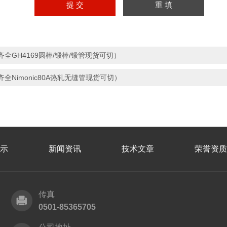
齐全GH4169圆棒/锻棒/锻管现货可切）
齐全Nimonic80A热轧无缝管现货可切）
示
新闻资讯
技术文章
荣誉资质
传真
0501-85365705