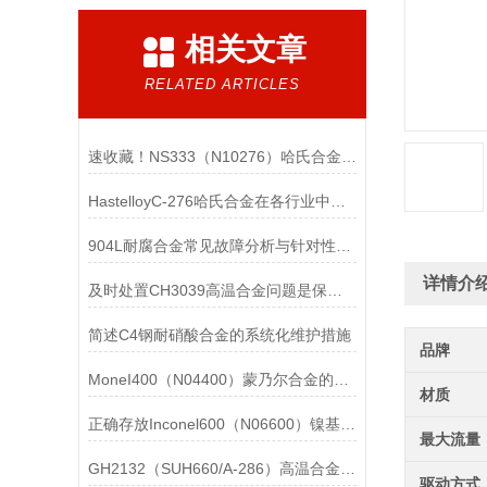
相关文章
RELATED ARTICLES
速收藏！NS333（N10276）哈氏合金常见问题的解决方法分享
HastelloyC-276哈氏合金在各行业中具体应用的详细介绍
904L耐腐合金常见故障分析与针对性解决方法分享
详情介
及时处置CH3039高温合金问题是保障装备可靠性的关键
简述C4钢耐硝酸合金的系统化维护措施
品牌
MoneI400（N04400）蒙乃尔合金的正确使用方法介绍
材质
正确存放Inconel600（N06600）镍基合金的重要性介绍
最大流量
GH2132（SUH660/A-286）高温合金在各行业中的具体应用分享
驱动方式