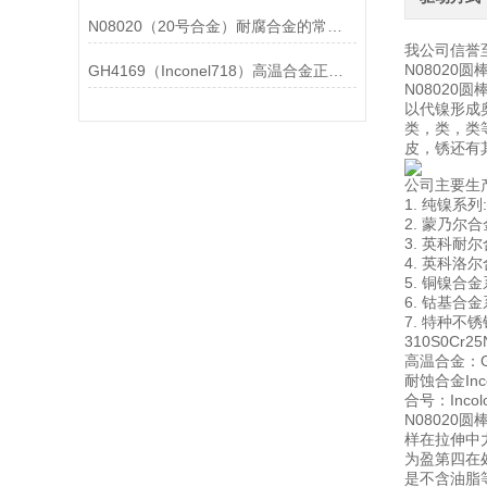
N08020（20号合金）耐腐合金的常见问题相应解决方法分享
我公司信誉
N0802
GH4169（Inconel718）高温合金正确存放的指导原则分享
N0802
以代镍形成
类，类，类
皮，锈还有
公司主要生
1. 纯镍系列: 
2. 蒙乃尔合金
3. 英科耐尔合金
4. 英科洛尔合
5. 铜镍合金系
6. 钴基合金系
7. 特种不锈钢
310S0Cr2
高温合金：GH
耐蚀合金Incon
合号：Incoloy
N0802
样在拉伸中
为盈第四在
是不含油脂