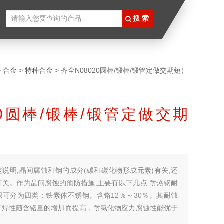
>
合金
>
特种合金
> 齐全N08020圆棒/锻棒/锻管定做交期短）
020圆棒/锻棒/锻管定做交期
这说明,晶间腐蚀和钢的成分(碳和碳化物形成元素)有关,还
有关。作为晶问腐蚀的预防措施,主要有以下几点:耐热钢耐
织可分为四类：铁素体不锈钢。含铬12％～30％。其耐蚀
可焊性随含铬量的增加而提高，耐氯化物应力腐蚀性能优于
锈钢。