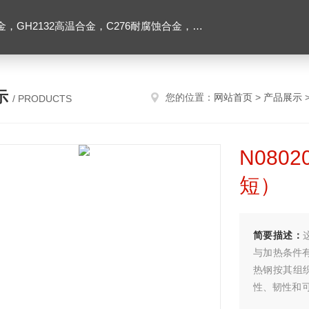
2高温合金，C276耐腐蚀合金，1J50精密合金，Inconel600镍基合金
示
您的位置：
网站首页
>
产品展示
/ PRODUCTS
N08
短）
简要描述：
与加热条件
热钢按其组
性、韧性和
其他种类不