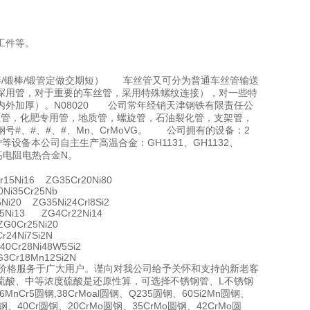
工件等。
棒/锻棒/锻管定做交期短） 车丝管又可分为普通车丝管输送
探用管，对于重要的车丝管，采用特殊螺纹连接），对一些特
外加厚）。N08020 公司常年经销天津钢铁有限责任公
，高压管，化肥专用管，地质管，螺旋管，石油裂化管，支架管，
，钢号#、#、#、#、Mn、CrMoVG。 公司拥有的设备：2
炉等设备本公司自主生产高温合金：GH1131、GH1132、
625高电阻电热合金N。
15Ni16 ZG35Cr20Ni80
Ni35Cr25Nb
i20 ZG35Ni24Crl8Si2
5Ni13 ZG4Cr22Ni14
G0Cr25Ni20
24Ni7Si2N
0Cr28Ni48W5Si2
3Cr18Mn12Si2N
的价格服务于广大用户。谨向对我公司给予关怀和支持的新老客
硫酸、中等浓度硫酸是还原性算，可选择不锈钢管、L不锈钢
Cr5圆钢,38CrMoal圆钢、Q235圆钢、60Si2Mn圆钢、
钢、40Cr圆钢、20CrMo圆钢、35CrMo圆钢、42CrMo圆