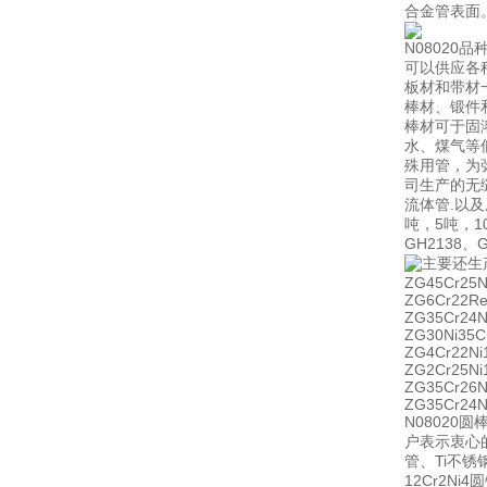
合金管表面
N08020
可以供应各
板材和带材
棒材、锻件
棒材可于固
水、煤气等
殊用管，为
司生产的无
流体管.以及
吨，5吨，1
GH2138、
主要还生
ZG45Cr25
ZG6Cr22R
ZG35Cr24N
ZG30Ni35
ZG4Cr22N
ZG2Cr25N
ZG35Cr26
ZG35Cr24
N0802
户表示衷心
管、Ti不锈
12Cr2Ni