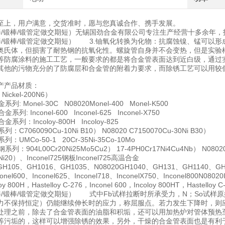
至上，用户满意，交货准时，愿与您真诚合作、携手发展。
0圆棒/锻棒/锻管定做交期短）无锡国劲合金有限公司专注生产经营十多余
0圆棒/锻棒/锻管定做交期短） 3.铀氧化转换为化物：抗腐蚀镍、锰可
奥氏体，但损害了耐热钢的抗氧化性。螺旋管自身并不会变热，但是实
等防腐涂料的施工工艺，一般要求的都是将合金管表面达到近白级，通过
其他的污物充分的了防腐层和合金管的附着力要求，而除锈工艺可以用较
产产品材质：
Nickel-200N6）
系列: Monel-30C N08020Monel-400 Monel-K500
系列: Inconel-600 Inconel-625 Inconel-X750
金系列：Incoloy-800H Incoloy-825
列：C7060090Cu-10Ni B10） N08020 C7150070Cu-30Ni B30）
列：UMCo-50-1 20Cr-35Ni-35Co-10Mo
系列：904L00Cr20Ni25Mo5Cu2） 17-4PH0Cr17Ni4Cu4Nb） N08020
5Ni20）、Inconel725钢板Inconel725高温合金
105、GH1016、GH1035、N08020GH1040、GH131、GH1140、GH2
el600、Inconel625、Inconel718、InconelX750、Inconel800N0802
 800H，Hastelloy C-276，Inconel 600，Incoloy 800HT，Hastelloy C
0圆棒/锻棒/锻管定做交期短） 式中Fb试样拉断时所承受力，N；So试
力不保持恒定）仍能继续伸长时的应力，称屈服点。若力发生下降时，
处理之前，除去了合金管表面的油脂和积垢，还可以用加热炉对管体预热
等污垢的，这样可以增强除锈的效果，另外，干燥的合金管表面也是有利