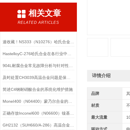
相关文章
RELATED ARTICLES
速收藏！NS333（N10276）哈氏合金常见问题的解决方法分享
HastelloyC-276哈氏合金在各行业中具体应用的详细介绍
904L耐腐合金常见故障分析与针对性解决方法分享
详情介绍
及时处置CH3039高温合金问题是保障装备可靠性的关键
简述C4钢耐硝酸合金的系统化维护措施
品牌
MoneI400（N04400）蒙乃尔合金的正确使用方法介绍
材质
正确存放Inconel600（N06600）镍基合金的重要性介绍
最大流量
1
GH2132（SUH660/A-286）高温合金在各行业中的具体应用分享
驱动方式