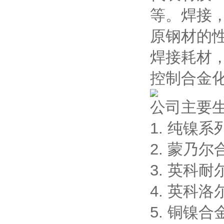
等。焊接
原钢材的
焊接耗材
控制合金
公司主要
1. 纯镍系列:
2. 蒙乃尔合
3. 英科耐尔合
4. 英科洛尔
5. 铜镍合金