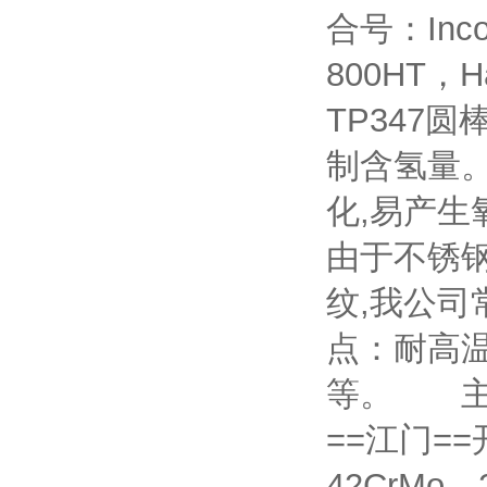
合号：Incol
800HT，Ha
TP347
制含氢量
化,易产生
由于不锈钢
纹,我公
点：耐高
等。 主要
==江门==
42CrMo、