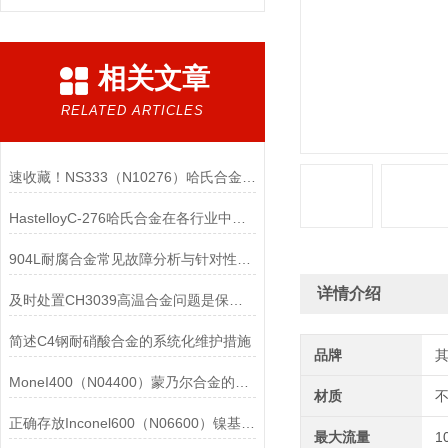
相关文章
RELATED ARTICLES
速收藏！NS333（N10276）哈氏合金常见问题的解决方法分享
HastelloyC-276哈氏合金在各行业中具体应用的详细介绍
904L耐腐合金常见故障分析与针对性解决方法分享
详情介绍
及时处置CH3039高温合金问题是保障装备可靠性的关键
简述C4钢耐硝酸合金的系统化维护措施
品牌
MoneI400（N04400）蒙乃尔合金的正确使用方法介绍
材质
正确存放Inconel600（N06600）镍基合金的重要性介绍
最大流量
1