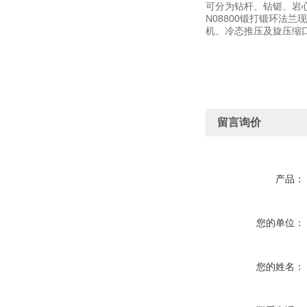
可分为钻杆、钻铤、岩
N08800锻打锻环法
机、冷态推压及旋压缩口
留言询价
产品：
您的单位：
您的姓名：