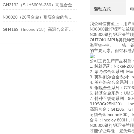
GH2132（SUH660/A-286）高温合金在各行业中的具体应用分享
驱动方式
N08020（20号合金）耐腐合金的常见问题相应解决方法分享
我公司信誉至上，用户
N08800锻打锻环法
GH4169（Inconel718）高温合金正确存放的指导原则分享
N08800锻打锻环法
OUTOKUMPU(奥托坤普
海宝钢--中。 铬、
的主要元素。但铝和硅
公司主要生产产品材质
1. 纯镍系列: Nickel-20
2. 蒙乃尔合金系列: Monel
3. 英科耐尔合金系列: Incon
4. 英科洛尔合金系列：Incol
5. 铜镍合金系列：C706009
6. 钴基合金系列：UMCo-5
7. 特种不锈钢系列：904L00
310S0Cr25Ni20）、In
高温合金：GH105、GH10
耐蚀合金Inconel600、Inc
合号：Incoloy 800H，Has
N08800锻打锻环
才能保证焊缝，避免焊