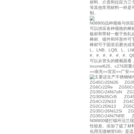
材料、介质和拉应力三个
等其他常用材料一样是
制。
N08800品种规格与供应
可以供应各种规格的棒
板材和带材一般于热轧
棒材、锻件和环形件可
棒材可于固溶后磨光或车
L、LNB、LQB、L、L
#、#、#、#、#、#、
可以从管头的横截面看，
inconel625、c
==南充==宜宾==广安
主要还生产不锈钢铸
ZG45Cr25Ni35 ZG35
ZG6Cr22Re ZG50Cr
ZG35Cr24Ni7siN ZG
ZG30Ni35Crl5 ZG4
ZG4Cr22Ni10 ZG4C
ZG2Cr25Ni13 ZG5C
ZG35Cr26Ni12Si ZG
ZG35Cr24Ni7NRE Z
N08800锻打锻环法
性较差。添加了硫了材料
化用无缝钢管GB）是