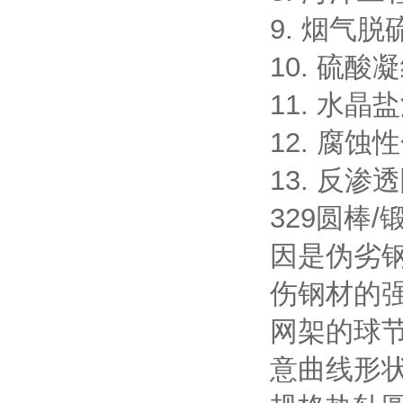
9. 烟气
10. 硫
11. 水
12. 腐
13. 反
329圆棒
因是伪劣
伤钢材的
网架的球
意曲线形