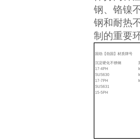
钢、铬镍
钢和耐热
制的重要
国劲【劲国】材质牌号
沉淀硬化不锈钢
17-4PH
SUS630
17-7PH
SUS631
15-5PH