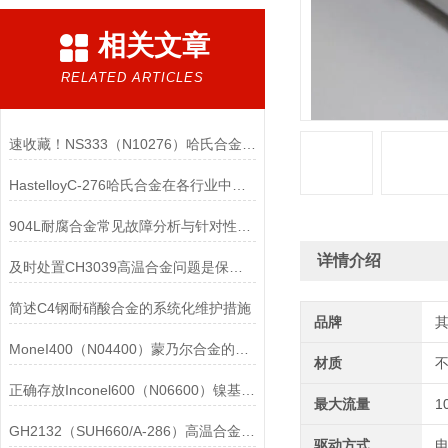
相关文章
RELATED ARTICLES
速收藏！NS333（N10276）哈氏合金常见问题的解决方法分享
HastelloyC-276哈氏合金在各行业中具体应用的详细介绍
904L耐腐合金常见故障分析与针对性解决方法分享
详情介绍
及时处置CH3039高温合金问题是保障装备可靠性的关键
简述C4钢耐硝酸合金的系统化维护措施
品牌
MoneI400（N04400）蒙乃尔合金的正确使用方法介绍
材质
正确存放Inconel600（N06600）镍基合金的重要性介绍
最大流量
1
GH2132（SUH660/A-286）高温合金在各行业中的具体应用分享
驱动方式