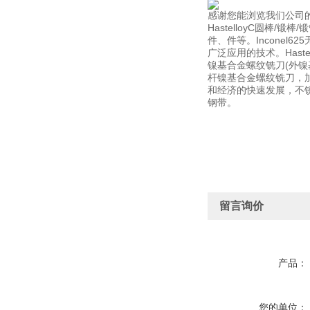
感谢您能浏览我们公司
HastelloyC圆
件、件等。Inconel
广泛应用的技术。Has
镍基合金螺纹铣刀(外
杆镍基合金螺纹铣刀，加
和经济的快速发展，不锈钢管
钢带。
留言询价
产品：
您的单位：