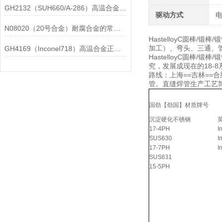
GH2132（SUH660/A-286）高温合金在各行业中的具体应用分享
驱动方式
N08020（20号合金）耐腐合金的常见问题相应解决方法分享
HastelloyC圆棒
加工）、弯头、三通、管
GH4169（Inconel718）高温合金正确存放的指导原则分享
HastelloyC圆棒
究，发展成现在的18-
路线：上海==吉林==
管。直缝焊管生产工艺
国劲【劲国】材质牌号
沉淀硬化不锈钢
17-4PH
I
SUS630
I
17-7PH
I
SUS631
15-5PH