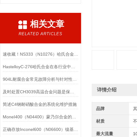
相关文章
RELATED ARTICLES
速收藏！NS333（N10276）哈氏合金常见问题的解决方法分享
HastelloyC-276哈氏合金在各行业中具体应用的详细介绍
904L耐腐合金常见故障分析与针对性解决方法分享
详情介绍
及时处置CH3039高温合金问题是保障装备可靠性的关键
简述C4钢耐硝酸合金的系统化维护措施
品牌
MoneI400（N04400）蒙乃尔合金的正确使用方法介绍
材质
正确存放Inconel600（N06600）镍基合金的重要性介绍
最大流量
1