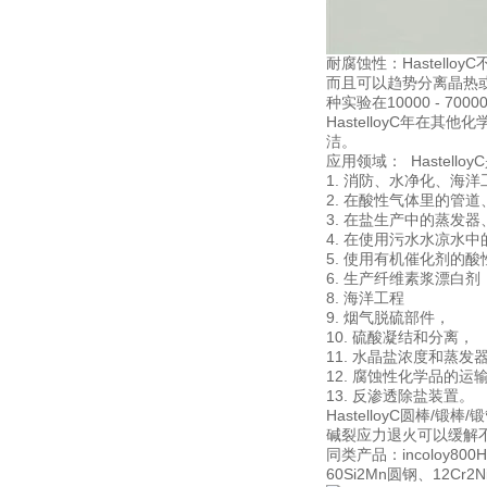
耐腐蚀性：Hastello
而且可以趋势分离晶热或
种实验在10000 - 70
HastelloyC年
洁。
应用领域： Hastel
1. 消防、水净化、海
2. 在酸性气体里的管
3. 在盐生产中的蒸发
4. 在使用污水水凉水
5. 使用有机催化剂的
6. 生产纤维素浆漂白剂
8. 海洋工程
9. 烟气脱硫部件，
10. 硫酸凝结和分离，
11. 水晶盐浓度和蒸发
12. 腐蚀性化学品的运
13. 反渗透除盐装置。
HastelloyC圆棒/
碱裂应力退火可以缓解不
同类产品：incoloy800
60Si2Mn圆钢、12Cr