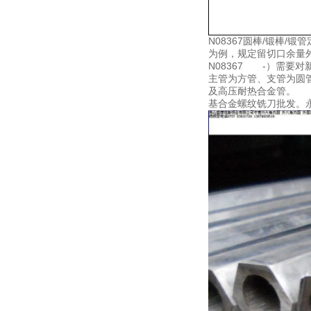
N08367圆棒/锻棒
为例，规定留切口余量外
N08367 -）需
主管为方管、支管为圆管
及高压耐热合金管。 
基合金螺纹铣刀批发。