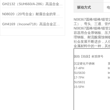
GH2132（SUH660/A-286）高温合金在各行业中的具体应用分享
驱动方式
N08020（20号合金）耐腐合金的常见问题相应解决方法分享
N08367圆棒/锻棒
工）、弯头、三通、管件
GH4169（Inconel718）高温合金正确存放的指导原则分享
N08367圆棒/锻棒
容器用合金厚钢板、压
理钢板、耐流酸腐蚀钢
社会发展不断进步，人
金属材料中的一种，其
国劲【劲国】材质牌号
沉淀硬化不锈钢
17-4PH
I
SUS630
I
17-7PH
I
SUS631
15-5PH