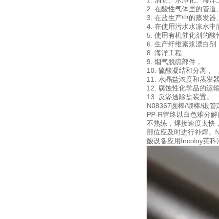
1. 消防、水净化、海
2. 在酸性气体里的管
3. 在盐生产中的蒸发
4. 在使用污水水凉水
5. 使用有机催化剂的
6. 生产纤维素浆漂白剂
8. 海洋工程
9. 烟气脱硫部件，
10. 硫酸凝结和分离，
11. 水晶盐浓度和蒸发
12. 腐蚀性化学品的运
13. 反渗透除盐装置。
N08367圆棒/锻棒
PP-R管终以白色难
不熟练，焊接速度太快
部位应及时进行补焊。N0
酸设备应用Incoloy英科洛伊In