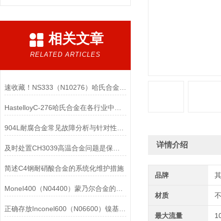
相关文章
RELATED ARTICLES
速收藏！NS333（N10276）哈氏合金常见问题的解决方法分享
HastelloyC-276哈氏合金在各行业中具体应用的详细介绍
904L耐腐合金常见故障分析与针对性解决方法分享
详情介绍
及时处置CH3039高温合金问题是保障装备可靠性的关键
简述C4钢耐硝酸合金的系统化维护措施
品牌
MoneI400（N04400）蒙乃尔合金的正确使用方法介绍
材质
正确存放Inconel600（N06600）镍基合金的重要性介绍
最大流量
1