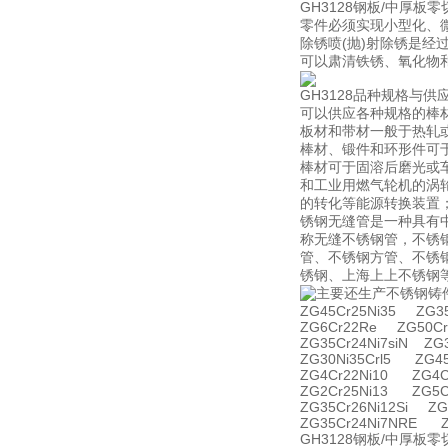
GH3128钢板/中
零件必须实现小型化、
除锈喷(抛)射除锈是经
可以肃清铁锈、氧化物
GH3128品种规格与供
可以供应各种规格的棒
板材和带材一般于热轧
棒材、锻件和环形件可
棒材可于固溶后磨光或
和工业用燃气轮机的涡
的转化等能源转换装置
锈钢无缝管是一种具有中空
称无缝不锈钢管，不锈
管、不锈钢方管、不锈
锈钢、上海上上不锈钢
主要还生产不锈钢铸
ZG45Cr25Ni35 ZG35
ZG6Cr22Re ZG50Cr
ZG35Cr24Ni7siN ZG
ZG30Ni35Crl5 ZG4
ZG4Cr22Ni10 ZG4C
ZG2Cr25Ni13 ZG5C
ZG35Cr26Ni12Si ZG
ZG35Cr24Ni7NRE Z
GH3128钢板/中