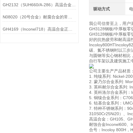
GH2132（SUH660/A-286）高温合金在各行业中的具体应用分享
驱动方式
N08020（20号合金）耐腐合金的常见问题相应解决方法分享
我公司信誉至上，用户
GH3128钢板/中厚
GH4169（Inconel718）高温合金正确存放的指导原则分享
GH3128钢板/中厚
好的抗热疲劳和耐高温性
Incoloy800HTIn
碳、氮不锈钢时以三步
与圆钢等实心钢材相比
自行车架以及建筑施工
公司主要生产产品材质
1. 纯镍系列: Nickel-20
2. 蒙乃尔合金系列: Monel
3. 英科耐尔合金系列: Incon
4. 英科洛尔合金系列：Incol
5. 铜镍合金系列：C706009
6. 钴基合金系列：UMCo-5
7. 特种不锈钢系列：904L00
310S0Cr25Ni20）、In
高温合金：GH105、GH10
耐蚀合金Inconel600、Inc
合号：Incoloy 800H，Has