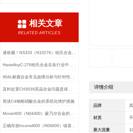
相关文章
RELATED ARTICLES
速收藏！NS333（N10276）哈氏合金常见问题的解决方法分享
HastelloyC-276哈氏合金在各行业中具体应用的详细介绍
904L耐腐合金常见故障分析与针对性解决方法分享
详情介绍
及时处置CH3039高温合金问题是保障装备可靠性的关键
简述C4钢耐硝酸合金的系统化维护措施
品牌
MoneI400（N04400）蒙乃尔合金的正确使用方法介绍
材质
正确存放Inconel600（N06600）镍基合金的重要性介绍
最大流量
1