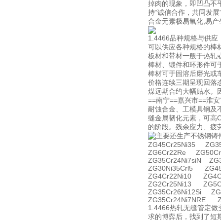
掉肉的现象，即凹凸不
持“诚信合作，共同发展"
合金元素极易氧化,易产
1.4466品种规格与供应
可以供应各种规格的棒
板材和带材一般于热轧
棒材、锻件和环形件可
棒材可于固溶后磨光或
价格连续三期呈现回落态
煤远期合约大幅贴水。因
==南宁==嘉兴市==淮
耐蚀合金、工模具钢及
缝金属韧化元素，可高
的阶段。残余应力、疲
主要还生产不锈钢铸
ZG45Cr25Ni35 ZG35
ZG6Cr22Re ZG50Cr
ZG35Cr24Ni7siN ZG
ZG30Ni35Crl5 ZG4
ZG4Cr22Ni10 ZG4C
ZG2Cr25Ni13 ZG5C
ZG35Cr26Ni12Si ZG
ZG35Cr24Ni7NRE Z
1.4466热轧无缝管
求的博弈后，找到了短