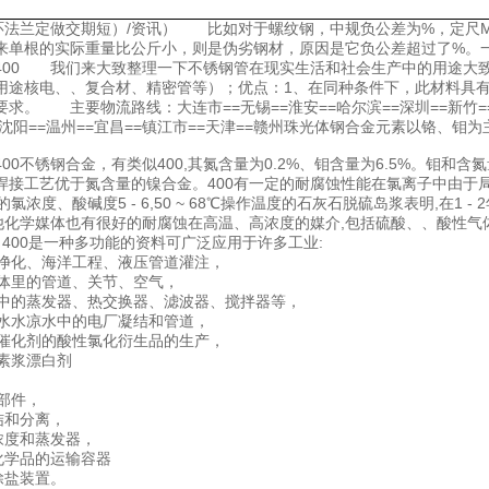
锻环法兰定做交期短）/资讯） 比如对于螺纹钢，中规负公差为%，定尺M
来单根的实际重量比公斤小，则是伪劣钢材，原因是它负公差超过了%。
400 我们来大致整理一下不锈钢管在现实生活和社会生产中的用途大
用途核电、、复合材、精密管等）；优点：1、在同种条件下，此材料具
求。 主要物流路线：大连市==无锡==淮安==哈尔滨==深圳==新竹==
=沈阳==温州==宜昌==镇江市==天津==赣州珠光体钢合金元素以铬、钼
00不锈钢合金，有类似400,其氮含量为0.2%、钼含量为6.5%。钼和
焊接工艺优于氮含量的镍合金。400有一定的耐腐蚀性能在氯离子中由于局部
pm的氯浓度、酸碱度5 - 6,50 ~ 68℃操作温度的石灰石脱硫岛浆表明,在1 
其他化学媒体也有很好的耐腐蚀在高温、高浓度的媒介,包括硫酸、、酸性气
 400是一种多功能的资料可广泛应用于许多工业:
、水净化、海洋工程、液压管道灌注，
性气体里的管道、关节、空气，
生产中的蒸发器、热交换器、滤波器、搅拌器等，
用污水水凉水中的电厂凝结和管道，
有机催化剂的酸性氯化衍生品的生产，
维素浆漂白剂
程
硫部件，
凝结和分离，
盐浓度和蒸发器，
性化学品的运输容器
透除盐装置。