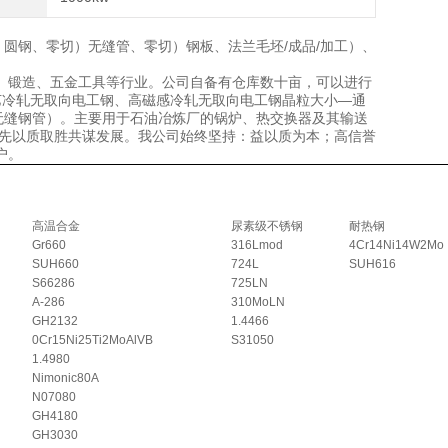
）圆钢、零切）无缝管、零切）钢板、法兰毛坯/成品/加工）、
、锻造、五金工具等行业。公司自备有仓库数十亩，可以进行
艺冷轧无取向电工钢、高磁感冷轧无取向电工钢晶粒大小—通
无缝钢管）。主要用于石油冶炼厂的锅炉、热交换器及其输送
创新为先以质取胜共谋发展。我公司始终坚持：益以质为本；高信誉
户。
高温合金
尿素级不锈钢
耐热钢
Gr660
316Lmod
4Cr14Ni14W2Mo
SUH660
724L
SUH616
S66286
725LN
A-286
310MoLN
GH2132
1.4466
0Cr15Ni25Ti2MoAlVB
S31050
1.4980
Nimonic80A
N07080
GH4180
GH3030