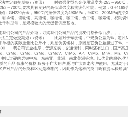
锻环法兰定做交期短）/资讯） 时效强化型合金使用温度为-253～95
253～700℃,要求具有良好的高低温强度和抗疲劳性能。例如：GH4169
例如：GH220合金，950℃的拉伸强度为490MPa，940℃、200MPa
、轴承钢、齿轮钢、高速钢、碳结钢、碳工钢、合工钢、碳素钢、易削切
上千种型号，是规模较大的无缝管供应基地。
览我们公司的产品介绍，订购我们公司产品的朋友们都长命百岁。。。。
锻环法兰定做交期短）/资讯） 比如对于螺纹钢，中规负公差为%，定尺M
来单根的实际重量比公斤小，则是伪劣钢材，原因是它负公差超过了%。
00 我公司资金雄厚，货源充实，交通便利，同时还有进口，国产高压合金管
Mo、CrMo、CrMo、CrMo、CrMoV、CrMo、AP、CrMo、MnV、Mn、C
 并以过硬的远销中东、东南亚、非洲、南北美洲等地。以优异的服务,优
优质的产品,低廉的价格,服务于广大用户,愿与广大新老客户使用。尤其对
客户对产品的分类和区别是模糊的，因此作为这样的类目既有提示和知识
价