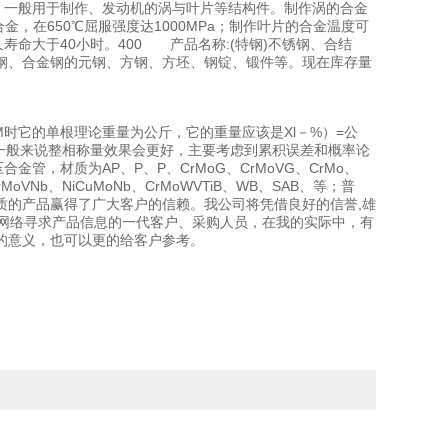
0℃，一般用于制作、发动机的涡与叶片等结构件。制作涡的合金
合金，在650℃屈服强度达1000MPa；制作叶片的合金温度可
的持久寿命大于40小时。400 产品名称:(特钢)不锈钢、合结
钢、合金钢的元钢、方钢、方坯、钢锭、锻件等。现在库存量
时它的单根理论重量为公斤，它的重量应该是Xl－%）=公
一般来说整相称量效果会更好，主要考虑到累积误差和概率论
，材质为AP、P、P、CrMoG、CrMoVG、CrMo、
rMoVNb、NiCuMoNb、CrMoWVTiB、WB、SAB、等；普
质的产品赢得了广大客户的信赖。我公司将凭借良好的信誉,雄
于网络寻求产品信息的一代客户、采购人员，在我的实际中，有
的意义，也可以更的给客户参考。