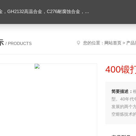
2高温合金，C276耐腐蚀合金，1J50精密合金，Inconel600镍基合金
示
您的位置：
网站首页
>
产品
/ PRODUCTS
400
简要描述：
型。40年代
发展的两个
空熔炼技术