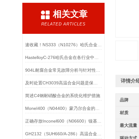
相关文章
RELATED ARTICLES
速收藏！NS333（N10276）哈氏合金常见问题的解决方法分享
HastelloyC-276哈氏合金在各行业中具体应用的详细介绍
904L耐腐合金常见故障分析与针对性解决方法分享
详情介
及时处置CH3039高温合金问题是保障装备可靠性的关键
简述C4钢耐硝酸合金的系统化维护措施
品牌
MoneI400（N04400）蒙乃尔合金的正确使用方法介绍
材质
正确存放Inconel600（N06600）镍基合金的重要性介绍
最大流量
GH2132（SUH660/A-286）高温合金在各行业中的具体应用分享
驱动方式