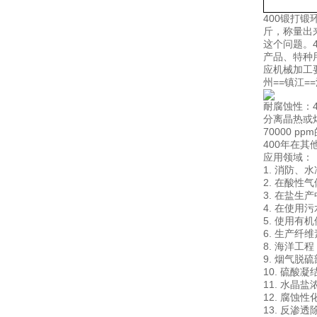
400锻打
斤，称量出
这个问题。
产品、特种
应机械加工要
州==镇江=
耐腐蚀性：4
分离晶热或
70000 p
400年在
应用领域：
1. 消防
2. 在酸
3. 在盐
4. 在使
5. 使用
6. 生产纤
8. 海洋工
9. 烟气脱
10. 硫酸
11. 水晶
12. 腐蚀
13. 反渗