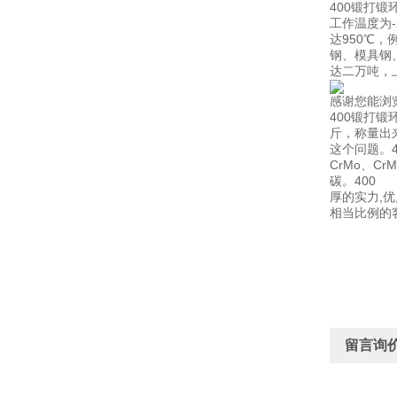
400锻打
工作温度为-
达950℃，
钢、模具钢
达二万吨，
感谢您能浏
400锻打
斤，称量出
这个问题。4
CrMo、Cr
碳。400
厚的实力,
相当比例的
留言询