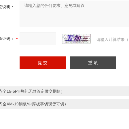
充说明：
验证码：
请输入计算结果（
齐全15-5PH热轧无缝管定做交期短）
齐全XM-19钢板/中厚板零切现货可切）