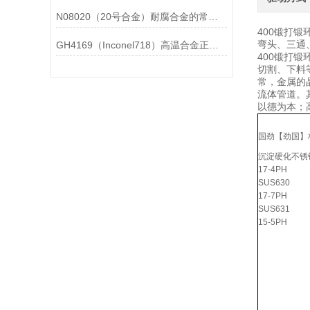
N08020（20号合金）耐腐合金的常见问题相应解决方法分享
400锻打
弯头、三通、
GH4169（Inconel718）高温合金正确存放的指导原则分享
400锻打
切割、下料
常，金属的
流体管道。
以德为本；
国劲【劲国】
沉淀硬化不锈
17-4PH
SUS630
17-7PH
SUS631
15-5PH