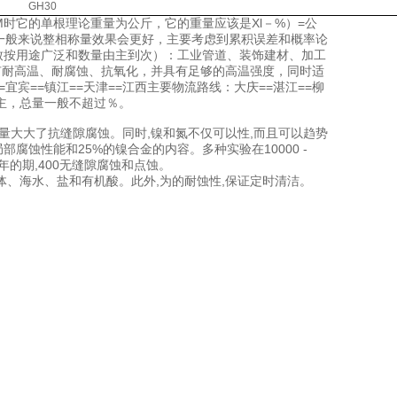
GH30
时它的单根理论重量为公斤，它的重量应该是Xl－%）=公
一般来说整相称量效果会更好，主要考虑到累积误差和概率论
致按用途广泛和数量由主到次）：工业管道、装饰建材、加工
有耐高温、耐腐蚀、抗氧化，并具有足够的高温强度，同时适
宜宾==镇江==天津==江西主要物流路线：大庆==湛江==柳
为主，总量一般不超过％。
含氮量大大了抗缝隙腐蚀。同时,镍和氮不仅可以性,而且可以趋势
腐蚀性能和25%的镍合金的内容。多种实验在10000 -
- 2年的期,400无缝隙腐蚀和点蚀。
体、海水、盐和有机酸。此外,为的耐蚀性,保证定时清洁。