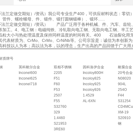
锻环法兰定做交期短）/资讯）我公司专业生产400，可供应材料状态：零切
管件、螺栓螺母、件、锻件、锻打圆钢锻棒）、锻环......
锻环法兰定做交期短）/资讯） 产品广泛用于各种机械、件、汽车、齿轮
等加工。4、电工钢：电磁纯铁、冷轧取向电工钢、无取向电工钢、半工
晶粒大小与热处理温度及保持同样温度的时间有关。400 石油裂化用
其代表材质为、CrMo、CrMo、CrNiNb等。公司宗旨是：诚信为本
高科技以人为本；高以法为本，以的理念，生产出高的产品回馈于广大用
材质牌号
钢
英科耐尔合金
双相不锈钢
因科洛伊合金
耐腐合金
Inconel600
2205
Incoloy800H
20号合金
Inconel625
F51
Incoloy825
N08020
Inconel718
F60
Incoloy925
904L
F53
Incoloy926
254O
2507
1.4529
F44
F55
AL-6XN
S31254
S32760
CD4MCu
329
XM-19
1.4460
S20910
S21953
钢
3RE60