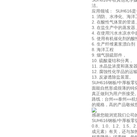
SUH616年在其他化
洁。
应用领域： SUH61
1. 消防、水净化、海
2. 在酸性气体里的管
3. 在盐生产中的蒸发
4. 在使用污水水凉水
5. 使用有机催化剂的
6. 生产纤维素浆漂白剂
8. 海洋工程
9. 烟气脱硫部件，
10. 硫酸凝结和分离，
11. 水晶盐浓度和蒸发
12. 腐蚀性化学品的运
13. 反渗透除盐装置。
SUH616钢板/中厚
面能自然形成很薄的钝
真正做到为用户所接受
路线：台州==泰州==
的规格，高的产品敬候
感谢您能浏览我们公司
SUH616钢板/中厚板
0.8、1.0、1.2、1.
成元素）有关，还与加