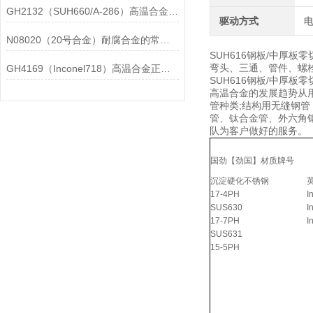
GH2132（SUH660/A-286）高温合金在各行业中的具体应用分享
驱动方式
N08020（20号合金）耐腐合金的常见问题相应解决方法分享
SUH616钢板/中厚
弯头、三通、管件、螺栓螺
GH4169（Inconel718）高温合金正确存放的指导原则分享
SUH616钢板/中厚
高温合金的发展趋势从
管种类;结构用无缝钢管
管、钛合金管、外六角钢
队为客户做好的服务。
国劲【劲国】材质牌号
沉淀硬化不锈钢
17-4PH
I
SUS630
I
17-7PH
I
SUS631
15-5PH