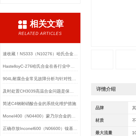
相关文章
RELATED ARTICLES
速收藏！NS333（N10276）哈氏合金常见问题的解决方法分享
HastelloyC-276哈氏合金在各行业中具体应用的详细介绍
904L耐腐合金常见故障分析与针对性解决方法分享
详情介绍
及时处置CH3039高温合金问题是保障装备可靠性的关键
简述C4钢耐硝酸合金的系统化维护措施
品牌
MoneI400（N04400）蒙乃尔合金的正确使用方法介绍
材质
正确存放Inconel600（N06600）镍基合金的重要性介绍
最大流量
1