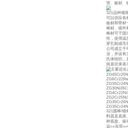
管、板材、
321品种规
可以供应各
板材和带材
棒材、锻件
棒材可于固
性，使用温
穿孔制成毛
公司成立于
业，并设有
氏体组织，
痕直径来表
主要还生
ZG45Cr25
ZG6Cr22R
ZG35Cr24N
ZG30Ni35
ZG4Cr22N
ZG2Cr25N
ZG35Cr26
ZG35Cr24
321圆棒
料器及底座
种底盘、振动
远==东莞=