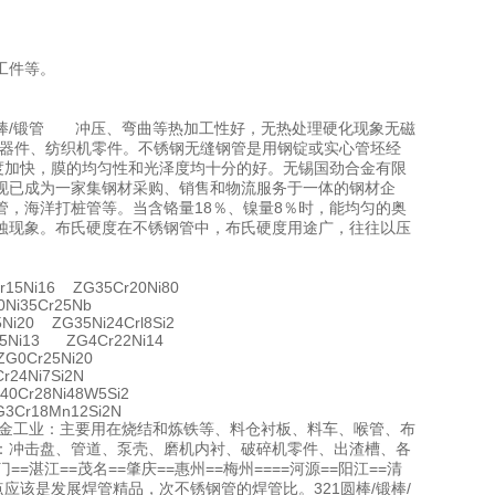
工件等。
锻棒/锻管 冲压、弯曲等热加工性好，无热处理硬化现象无磁
、电子器件、纺织机零件。不锈钢无缝钢管是用钢锭或实心管坯经
度加快，膜的均匀性和光泽度均十分的好。无锡国劲合金有限
现已成为一家集钢材采购、销售和物流服务于一体的钢材企
，海洋打桩管等。当含铬量18％、镍量8％时，能均匀的奥
蚀现象。布氏硬度在不锈钢管中，布氏硬度用途广，往往以压
15Ni16 ZG35Cr20Ni80
Ni35Cr25Nb
i20 ZG35Ni24Crl8Si2
5Ni13 ZG4Cr22Ni14
G0Cr25Ni20
24Ni7Si2N
0Cr28Ni48W5Si2
3Cr18Mn12Si2N
冶金工业：主要用在烧结和炼铁等、料仓衬板、料车、喉管、布
：冲击盘、管道、泵壳、磨机内衬、破碎机零件、出渣槽、各
=湛江==茂名==肇庆==惠州==梅州====河源==阳江==清
点应该是发展焊管精品，次不锈钢管的焊管比。321圆棒/锻棒/