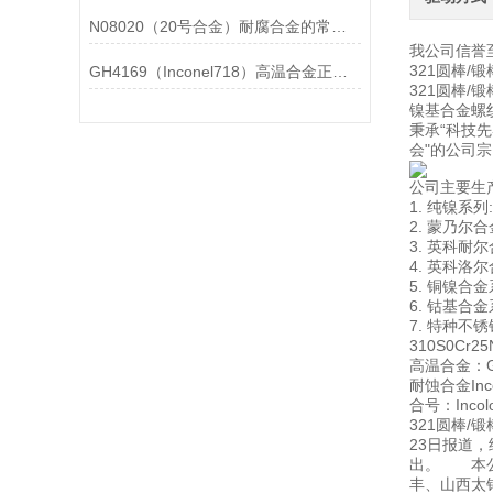
N08020（20号合金）耐腐合金的常见问题相应解决方法分享
我公司信誉
321圆棒
GH4169（Inconel718）高温合金正确存放的指导原则分享
321圆棒
镍基合金螺
秉承“科技
会"的公司
公司主要生
1. 纯镍系列: 
2. 蒙乃尔合金
3. 英科耐尔合金
4. 英科洛尔合
5. 铜镍合金系
6. 钴基合金系
7. 特种不锈钢
310S0Cr2
高温合金：GH
耐蚀合金Incon
合号：Incoloy
321圆棒
23日报道，
出。 本公
丰、山西太