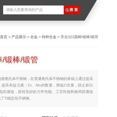
首页
>
产品展示
>
合金
>
特种合金
> 齐全321圆棒/锻棒/锻管
棒/锻棒/锻管
超级奥氏体不锈钢，在普通奥氏体不锈钢的基础上通过提高
，提高有益元素：Cr、Mo的数量，降低C含量，防止析出
造成晶间腐蚀，获得良好的力学性能、工艺性能和耐局部腐蚀
了Ti稳定化不锈钢。