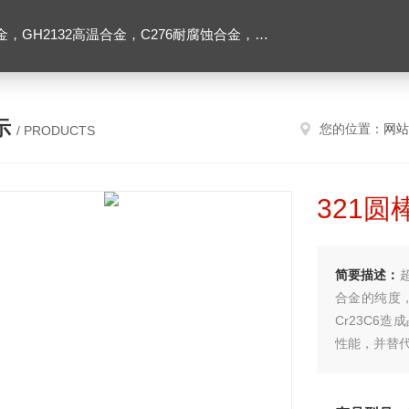
2高温合金，C276耐腐蚀合金，1J50精密合金，Inconel600镍基合金
示
您的位置：
网站
/ PRODUCTS
321圆
简要描述：
合金的纯度
Cr23C6
性能，并替代