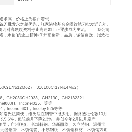
上追求高，价格上为客户着想
纹铣刀批发永之越优先，张家港镍基合金螺纹铣刀批发近几年,
纹铣刀对高硬度资料停止高速加工正逐步成为主流。 我公司
荣拓，永创"的企业精神和“开拓创新，品质，诚信自强，报效社
60Cr17Ni12Mo2） 316L00Cr17Ni14Mo2）
、GH2036GH2038、GH2130、GH2132321
onel800H、Inconel825、等等
-4，Inconel 601，Incoloy 825等等
不如洛氏法简便，维氏法在钢管中很少用。据路透社伦敦10月
长5.6%，但较前月下降2.3%，并创今年2月以月度产
集团，广州联众、长城特钢、华新丽华、久立特钢、温州宝
的无缝钢管、不锈钢管、不锈钢板、不锈钢棒材、不锈钢方矩