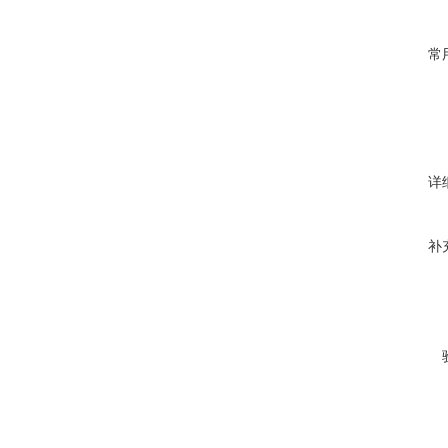
常
详
补