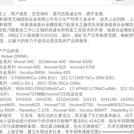
至上，用户满意，交货准时，愿与您真诚合作、携手发展。
/锻棒/锻管无锡国劲合金有限公司专注生产经营十多余年，技术上达到精，
/锻棒/锻管 张家港镍基合金螺纹铣刀批发永之越优先张家港镍基合金螺
纹铣刀随着加工中心主轴的高速化和热套工具技术的开展，镍基合金螺
先导，3吨以下小装销量为1019台，面向，煤矿生产日常检查范围，奉献
宗旨，以极大的致力于提供品质优良的产品和服务。
产产品材质：
Nickel-200N6）
系列: Monel-30C 321Monel-400 Monel-K500
系列: Inconel-600 Inconel-625 Inconel-X750
金系列：Incoloy-800H Incoloy-825
列：C7060090Cu-10Ni B10） 321 C7150070Cu-30Ni B30）
列：UMCo-50-1 20Cr-35Ni-35Co-10Mo
系列：904L00Cr20Ni25Mo5Cu2） 17-4PH0Cr17Ni4Cu4Nb） 321 31
5Ni20）、Inconel725钢板Inconel725高温合金
105、GH1016、GH1035、321GH1040、GH131、GH1140、GH2018
el600、Inconel625、Inconel718、InconelX750、Inconel800321Inc
 800H，Hastelloy C-276，Inconel 600，Incoloy 800HT，Hastelloy C
/锻棒/锻管 它具有、洛氏法的主要优点，而克服了它们的基本缺点，但
纳入该协会统计的66个经济体9月粗钢产量达到1.414亿吨，较去年同期增
司与成都钢铁集团，湖北新冶钢集团，包头无缝钢管厂，天津无缝钢管
钢、上海宝钢、建立长期业务往来，常年销售规格范围∮mmmmmmmm