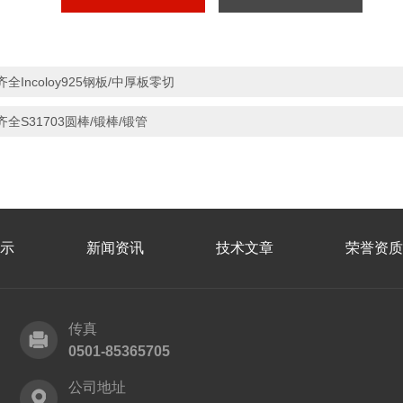
齐全Incoloy925钢板/中厚板零切
齐全S31703圆棒/锻棒/锻管
示
新闻资讯
技术文章
荣誉资质
传真
0501-85365705
公司地址