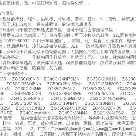
输送流体管、高、中低压锅炉管、石油裂化管、。
格与供应
种规格的棒材、锻件、热轧板、冷轧板、带材、管材、件，管件、异型加
一般于热轧或冷轧、退火或固溶、酸洗抛光后供应。
和环形件可于锻态或热轧状态供应；也可于锻后固溶处理供应；
溶后磨光或车光供应，当订单有要求时，可于冷拉状态就位。321圆棒/
度-196℃~800℃）2.用于车辆,船舶、、材料、化工装置、机械零件
管，然后经热轧、冷轧或冷拨制成品。321 随着温度的升高着色的速
年，公司位于江苏无锡不锈钢物流园，无锡国劲经过近几年的快速发展，
无锡办事处。 作结构用作打桩管、作桥梁；码头、道路、建筑结构用管
且含铬和镍量越高，奥氏体组织越，耐蚀性能就越好，故通常没有晶间腐
示该材料的硬度，既直观，又方便。
产不锈钢铸件：
Ni35 ZG35Cr26Ni5 ZG40Cr24Ni7Si2N ZG35Cr26Ni12 ZG20Cr
e ZG50Cr35Ni45Nb ZG50Cr25Ni35Nb ZG1Cr25Ni20Si2 ZG40
i7siN ZG30Cr26Ni5 ZG35Cr26Nil2 ZG35Cr28Nil6 Z040Cr25N
Crl5 ZG45Ni35Cr26 ZG5Cr28Ni48W5 ZG4Cr25Ni35 ZG4Cr2
i10 ZG4Cr25Ni20Si2 ZG4Cr25Ni35Mo ZG3Cr24Ni7SiNRe Z
i13 ZG5Cr18Mn6N ZG3Cr19Ni4N ZG10Cr18Ni9Ti ZG35Cr
Ni12Si ZG35Cr30Ni20 ZG35Cr24Ni18Si2 ZG45Cr26Ni35 ZG4
Ni7NRE ZG40CrmnMoNi ZG45Cr28Ni48 ZG2Cr24Ni7Si2 ZG
/锻棒/锻管 这类合金适于用做发动机涡轮叶片、导向叶片及整铸涡轮。
、料斗、管道、泵壳、破碎机部件、出渣槽、风机、振动筛等；水泥工业
筛等。321 2、广东：广州==深圳==珠海==汕头==韶关==佛山==江门=
=中山==潮州==揭阳==云浮因此，就我国不锈钢管产品而言，焊管比的重