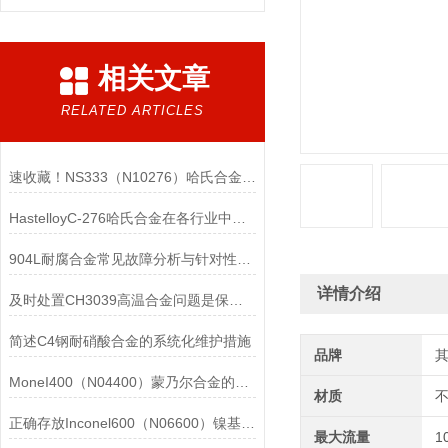
相关文章
RELATED ARTICLES
速收藏！NS333（N10276）哈氏合金常见问题的解决方法分享
HastelloyC-276哈氏合金在各行业中具体应用的详细介绍
904L耐腐合金常见故障分析与针对性解决方法分享
详情介绍
及时处置CH3039高温合金问题是保障装备可靠性的关键
简述C4钢耐硝酸合金的系统化维护措施
品牌
MoneI400（N04400）蒙乃尔合金的正确使用方法介绍
材质
正确存放Inconel600（N06600）镍基合金的重要性介绍
最大流量
1