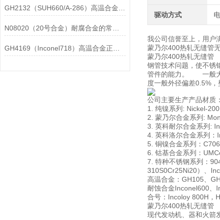
GH2132（SUH660/A-286）高温合金在各行业中的具体应用分享
驱动方式
N08020（20号合金）耐腐合金的常见问题相应解决方法分享
我公司信誉至上，用户
蒙乃尔400热轧无缝
GH4169（Inconel718）高温合金正确存放的指导原则分享
蒙乃尔400热轧无缝
钢管技术问题，使不锈
管件的能力。 一般大
度一般外径偏差0.5%
公司主要生产产品材质
1. 纯镍系列: Nickel-20
2. 蒙乃尔合金系列: Mone
3. 英科耐尔合金系列: Incon
4. 英科洛尔合金系列：Incol
5. 铜镍合金系列：C70600
6. 钴基合金系列：UMCo-5
7. 特种不锈钢系列：904L0
310S0Cr25Ni20）、In
高温合金：GH105、GH1
耐蚀合金Inconel600、In
合号：Incoloy 800H，Has
蒙乃尔400热轧无缝
现代发动机、器和火箭