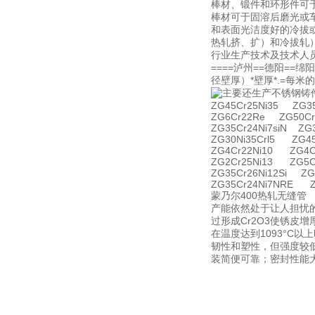
棒材、锻件和环形件可
棒材可于固溶后磨光或
和表面光洁度好的冷拔
热轧挤、扩）和冷拔轧
行业生产技术及技术人
====泸州==德阳==绵
径壁厚）*壁厚*.=每米
主要还生产不锈钢铸
ZG45Cr25Ni35 ZG35
ZG6Cr22Re ZG50Cr
ZG35Cr24Ni7siN ZG
ZG30Ni35Crl5 ZG4
ZG4Cr22Ni10 ZG4C
ZG2Cr25Ni13 ZG5C
ZG35Cr26Ni12Si ZG
ZG35Cr24Ni7NRE Z
蒙乃尔400热轧无缝管
产能依然处于让人担忧的
过形成Cr2O3使锈皮
在温度达到1093°C
韧性和塑性，但强度较
装简便可靠；密封性能大