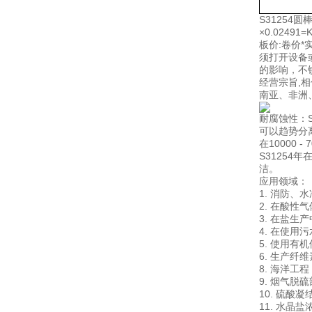
S31254
×0.024
板价:卷价
须打开设备
的影响，不
经营宗旨,
南亚、非洲
耐腐蚀性：S
可以趋势分
在10000 
S3125
洁。
应用领域： 
1. 消防
2. 在酸
3. 在盐
4. 在使
5. 使用
6. 生产纤
8. 海洋工
9. 烟气脱
10. 硫酸
11. 水晶