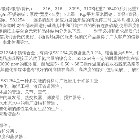
圆棒/锻棒/锻管/资讯） 316、316L、309S、310S比重7.98400系
91=Kg/m不锈钢板；厚度*宽度×长度）×比重==Kg/平方厘米圆钢：直径×直径）
*实际。S31254 连多硫酸引起应力腐蚀开裂的情况停工时,立即对相关的
或管道时,对全部表面进行碱洗,以中和可能生成的所有连多硫酸;使用温度低
锈钢按主要合金元素和晶体结构分为以下五。 对于必须和追求品质总是一
相信我们会做的更好。我们以优异的服务,优质的产品赢得了广大客户的信赖
、南北美洲等地。
31254不锈钢合金，有类似S31254,其氮含量为0.2%、钼含量为6.
离晶热或焊接工艺优于氮含量的镍合金。S31254有一定的耐腐蚀性能在
- 70000 ppm的氯浓度、酸碱度5 - 6,50 ~ 68℃操作温度的石灰石脱硫岛
4年在其他化学媒体也有很好的耐腐蚀在高温、高浓度的媒介,包括硫酸、、酸
S31254是一种多功能的资料可广泛应用于许多工业:
、水净化、海洋工程、液压管道灌注，
性气体里的管道、关节、空气，
生产中的蒸发器、热交换器、滤波器、搅拌器等，
用污水水凉水中的电厂凝结和管道，
有机催化剂的酸性氯化衍生品的生产，
维素浆漂白剂
程
硫部件，
凝结和分离，
盐浓度和蒸发器，