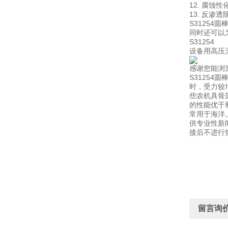
12. 腐蚀
13. 反渗
S3125
同时还可以
S3125
设备用高压
感谢您能浏
S3125
时，受力较
些农机具骨
的性能优于
常用于海洋
供专业性新闻
接后不进行热
留言询