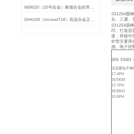
N08020（20号合金）耐腐合金的常见问题相应解决方法分享
S31254
头、三通、管
GH4169（Inconel718）高温合金正确存放的指导原则分享
S3125
凹，打底层
接，焊接中
炉管主要用
感、电子控
国劲【劲国】
沉淀硬化不锈
17-4PH
SUS630
17-7PH
SUS631
15-5PH