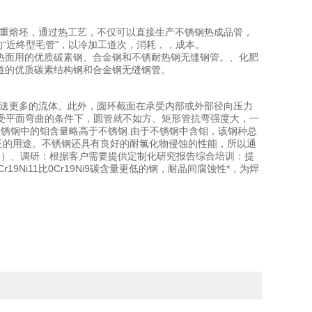
电渣重熔坯，通过热工艺，不仅可以直接生产不锈钢热成品管，
“近终型毛管"，以冷加工道次，消耗，，成本。
受热面用的优质碳素钢、合金钢和不锈耐热钢无缝钢管。、化肥
管道的优质碳素结构钢和合金钢无缝钢管。
以输送更多的流体。此外，圆环截面在承受内部或外部径向压力
受平面弯曲的条件下，圆管就不如方、矩形管抗弯强度大，一
不锈钢中的钼含量略高于不锈钢.由于不锈钢中含钼，该钢种总
泛的用途。不锈钢还具有良好的耐氯化物侵蚀的性能，所以通
的）、调研：根据客户需要提供定制化研究报告综合培训：提
Ni11比0Cr19Ni9碳含量更低的钢，耐晶间腐蚀性*，为焊