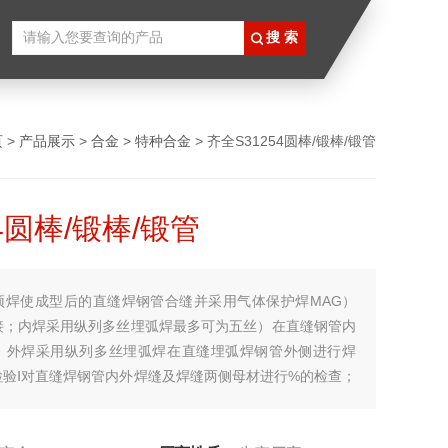
页
>
产品展示
>
合金
>
特种合金
> 齐全S31254圆棒/锻棒/锻管
54圆棒/锻棒/锻管
预焊使成型后的直缝焊钢管合缝并采用气体保护焊MAG）
接；内焊采用纵列多丝埋弧焊最多可为五丝）在直缝钢管内
；外焊采用纵列多丝埋弧焊在直缝埋弧焊钢管外侧进行焊
检验Ⅰ对直缝焊钢管内外焊缝及焊缝两侧母材进行%的检查；
钢。