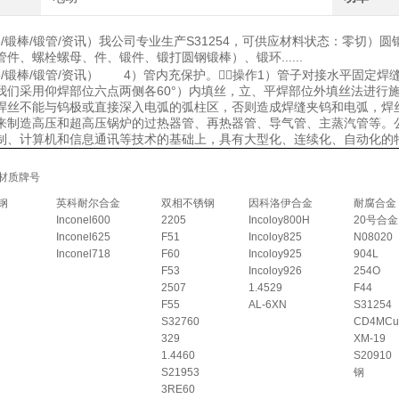
圆棒/锻棒/锻管/资讯）我公司专业生产S31254，可供应材料状态：零切
件、螺栓螺母、件、锻件、锻打圆钢锻棒）、锻环......
4圆棒/锻棒/锻管/资讯） 4）管内充保护。操作1）管子对接水平固
我们采用仰焊部位六点两侧各60°）内填丝，立、平焊部位外填丝法进行
焊丝不能与钨极或直接深入电弧的弧柱区，否则造成焊缝夹钨和电弧，焊丝
来制造高压和超高压锅炉的过热器管、再热器管、导气管、主蒸汽管等。
制、计算机和信息通讯等技术的基础上，具有大型化、连续化、自动化的
材质牌号
钢
英科耐尔合金
双相不锈钢
因科洛伊合金
耐腐合金
Inconel600
2205
Incoloy800H
20号合金
Inconel625
F51
Incoloy825
N08020
Inconel718
F60
Incoloy925
904L
F53
Incoloy926
254O
2507
1.4529
F44
F55
AL-6XN
S31254
S32760
CD4MCu
329
XM-19
1.4460
S20910
S21953
钢
3RE60