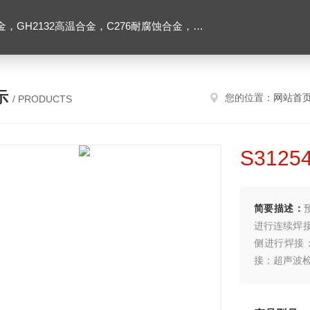
2高温合金，C276耐腐蚀合金，1J50精密合金，Inconel600镍基合金
示
您的位置：
网站首
/ PRODUCTS
S312
简要描述：
进行连续焊
侧进行焊接
接；超声波
奥氏体不锈