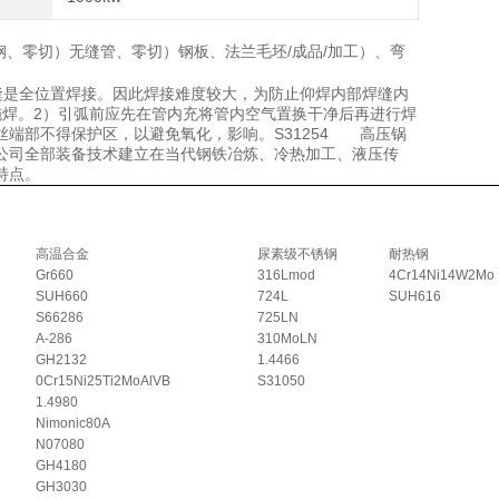
）圆钢、零切）无缝管、零切）钢板、法兰毛坯/成品/加工）、弯
定焊缝是全位置焊接。因此焊接难度较大，为防止仰焊内部焊缝内
施焊。2）引弧前应先在管内充将管内空气置换干净后再进行焊
端部不得保护区，以避免氧化，影响。S31254 高压锅
公司全部装备技术建立在当代钢铁冶炼、冷热加工、液压传
特点。
高温合金
尿素级不锈钢
耐热钢
Gr660
316Lmod
4Cr14Ni14W2Mo
SUH660
724L
SUH616
S66286
725LN
A-286
310MoLN
GH2132
1.4466
0Cr15Ni25Ti2MoAlVB
S31050
1.4980
Nimonic80A
N07080
GH4180
GH3030