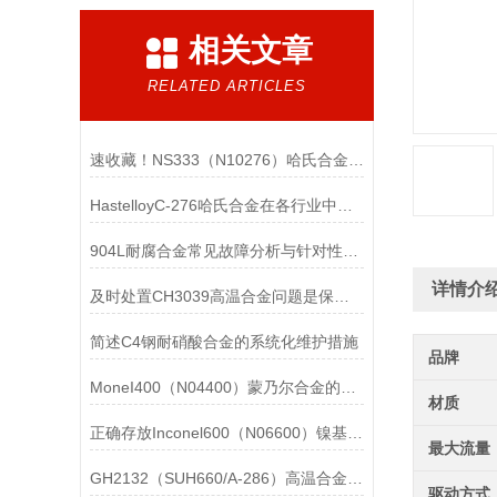
相关文章
RELATED ARTICLES
速收藏！NS333（N10276）哈氏合金常见问题的解决方法分享
HastelloyC-276哈氏合金在各行业中具体应用的详细介绍
904L耐腐合金常见故障分析与针对性解决方法分享
详情介
及时处置CH3039高温合金问题是保障装备可靠性的关键
简述C4钢耐硝酸合金的系统化维护措施
品牌
MoneI400（N04400）蒙乃尔合金的正确使用方法介绍
材质
正确存放Inconel600（N06600）镍基合金的重要性介绍
最大流量
GH2132（SUH660/A-286）高温合金在各行业中的具体应用分享
驱动方式