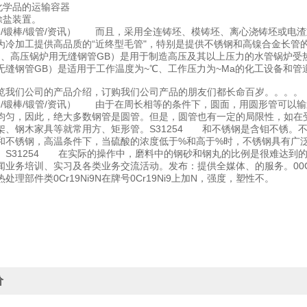
性化学品的运输容器
透除盐装置。
4圆棒/锻棒/锻管/资讯） 而且，采用全连铸坯、模铸坯、离心浇铸坯或
为冷加工提供高品质的“近终型毛管"，特别是提供不锈钢和高镍合金长管的
4 、高压锅炉用无缝钢管GB）是用于制造高压及其以上压力的水管锅炉
无缝钢管GB）是适用于工作温度为~℃、工作压力为~Ma的化工设备和
览我们公司的产品介绍，订购我们公司产品的朋友们都长命百岁。。。。
4圆棒/锻棒/锻管/资讯） 由于在周长相等的条件下，圆面，用圆形管可
均匀，因此，绝大多数钢管是圆管。但是，圆管也有一定的局限性，如在
架、钢木家具等就常用方、矩形管。S31254 和不锈钢是含钼不锈。
和不锈钢，高温条件下，当硫酸的浓度低于%和高于%时，不锈钢具有广
。S31254 在实际的操作中，磨料中的钢砂和钢丸的比例是很难达到
业务培训、实习及各类业务交流活动。发布：提供全媒体、的服务。00Cr19
处理部件类0Cr19Ni9N在牌号0Cr19Ni9上加N，强度，塑性不。
价