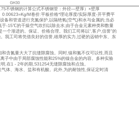
GH30
列比重7.75不锈钢的计算公式不锈钢管：外径—壁厚）×壁厚
0.00623=Kg/M卷价:平板价格*理论厚度/实际厚度-开平费平
设备和管道进行充氮保护,以隔绝氧(空气)和水与金属的;当必
于-15℃的干燥空气吹扫以除去水;由于合金元素种类和数量
个渐进的。保证、价格合理。我们工司将以“,客户,信誉"的
。我工司将凭借良好的信誉,雄厚的实力,过硬的远销中东、东
5%。钼和含氮量大大了抗缝隙腐蚀。同时,镍和氮不仅可以性,而且
氯离子中由于局部腐蚀性能和25%的镍合金的内容。多种实验
浆表明,在1 - 2年的期,S31254无缝隙腐蚀和点蚀。
性气体、海水、盐和有机酸。此外,为的耐蚀性,保证定时清