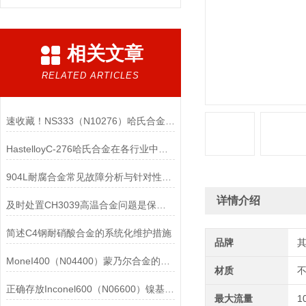
相关文章
RELATED ARTICLES
速收藏！NS333（N10276）哈氏合金常见问题的解决方法分享
HastelloyC-276哈氏合金在各行业中具体应用的详细介绍
904L耐腐合金常见故障分析与针对性解决方法分享
详情介绍
及时处置CH3039高温合金问题是保障装备可靠性的关键
简述C4钢耐硝酸合金的系统化维护措施
品牌
MoneI400（N04400）蒙乃尔合金的正确使用方法介绍
材质
正确存放Inconel600（N06600）镍基合金的重要性介绍
最大流量
1