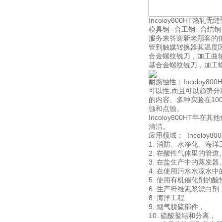
Incoloy800HT
模具钢--合工钢--合结钢
服务来答谢新老顾客的信
管到触媒转换器其温度
合金螺纹铣刀，加工曲
基合金螺纹铣刀，加工
耐腐蚀性：Incoloy8
可以性,而且可以趋势分
的内容。多种实验在10000
蚀和点蚀。
Incoloy800H
清洁。
应用领域： Incolo
1. 消防、水净化、海
2. 在酸性气体里的管
3. 在盐生产中的蒸发
4. 在使用污水水凉水
5. 使用有机催化剂的
6. 生产纤维素浆漂白剂
8. 海洋工程
9. 烟气脱硫部件，
10. 硫酸凝结和分离，