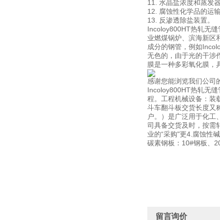
11. 水晶盐浓度和蒸发
12. 腐蚀性化学品的运
13. 反渗透除盐装置。
Incoloy800H
业燃煤锅炉、滨海新区和
成分的钢管，例如Inc
无色的，由于光的干涉
膜是一种多彩氧化膜，
感谢您能浏览我们公司
Incoloy800H
程。工程机械设备：装
斗车翻斗板交货长度又称
户。）是广泛用于化工
司具备交货及时，按需轧
业的“采购"更4.腐蚀
碳素钢板：10#钢板、20
留言询价