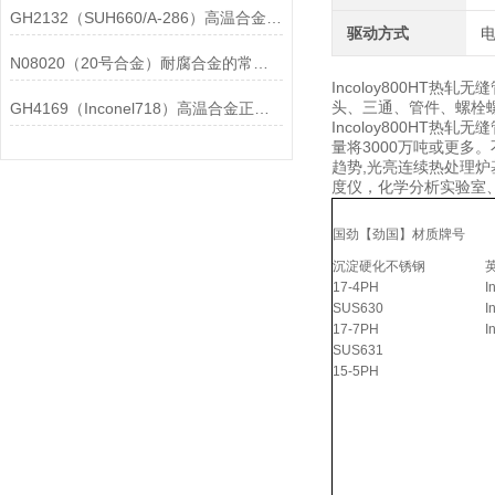
GH2132（SUH660/A-286）高温合金在各行业中的具体应用分享
驱动方式
N08020（20号合金）耐腐合金的常见问题相应解决方法分享
Incoloy800HT
头、三通、管件、螺栓螺母
GH4169（Inconel718）高温合金正确存放的指导原则分享
Incoloy800HT
量将3000万吨或更多
趋势,光亮连续热处理炉
度仪，化学分析实验室
国劲【劲国】材质牌号
沉淀硬化不锈钢
17-4PH
I
SUS630
I
17-7PH
I
SUS631
15-5PH