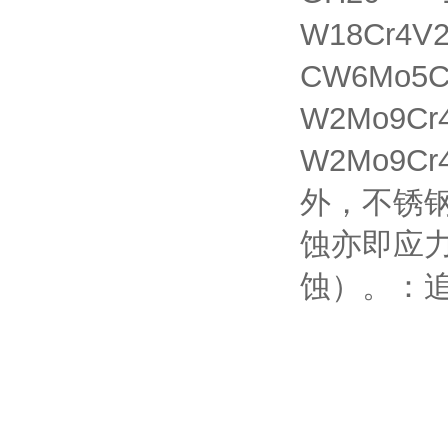
W18Cr4V
CW6Mo5C
W2Mo9Cr
W2Mo9
外，不锈
蚀亦即应
蚀）。：追