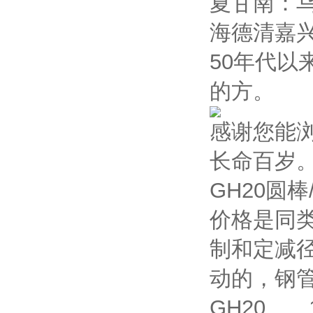
夏甘南：乌
海德清嘉
50年代
的方。
感谢您能
长命百岁
GH20圆
价格是同
制和定减
动的，钢
GH20 1