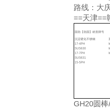
路线：大庆
==天津=
国劲【劲国】材质牌号
沉淀硬化不锈钢
17-4PH
SUS630
17-7PH
SUS631
15-5PH
GH20圆