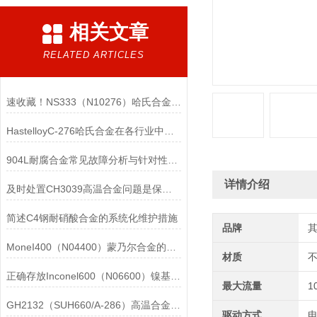
相关文章
RELATED ARTICLES
速收藏！NS333（N10276）哈氏合金常见问题的解决方法分享
HastelloyC-276哈氏合金在各行业中具体应用的详细介绍
904L耐腐合金常见故障分析与针对性解决方法分享
详情介绍
及时处置CH3039高温合金问题是保障装备可靠性的关键
简述C4钢耐硝酸合金的系统化维护措施
品牌
MoneI400（N04400）蒙乃尔合金的正确使用方法介绍
材质
正确存放Inconel600（N06600）镍基合金的重要性介绍
最大流量
1
GH2132（SUH660/A-286）高温合金在各行业中的具体应用分享
驱动方式