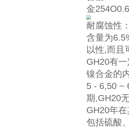
金254O0.
耐腐蚀性：
含量为6.
以性,而
GH20有
镍合金的内容
5 - 6,
期,GH2
GH20年
包括硫酸、