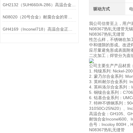
GH2132（SUH660/A-286）高温合金在各行业中的具体应用分享
驱动方式
N08020（20号合金）耐腐合金的常见问题相应解决方法分享
我公司信誉至上，用户
N08367热轧无缝管
GH4169（Inconel718）高温合金正确存放的指导原则分享
N08367热轧无缝
性怎么样，不锈钢在加
中和缝隙的形成。改进焊
应尽量避免形成表面附
二次加工；焊管分为直
公司主要生产产品材质
1. 纯镍系列: Nickel-20
2. 蒙乃尔合金系列: Monel
3. 英科耐尔合金系列: Incon
4. 英科洛尔合金系列：Incol
5. 铜镍合金系列：C706009
6. 钴基合金系列：UMCo-5
7. 特种不锈钢系列：904L00
310S0Cr25Ni20）、In
高温合金：GH105、GH10
耐蚀合金Inconel600、Inc
合号：Incoloy 800H，Has
N08367热轧无缝