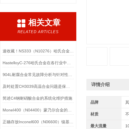
相关文章
RELATED ARTICLES
速收藏！NS333（N10276）哈氏合金常见问题的解决方法分享
HastelloyC-276哈氏合金在各行业中具体应用的详细介绍
904L耐腐合金常见故障分析与针对性解决方法分享
详情介绍
及时处置CH3039高温合金问题是保障装备可靠性的关键
简述C4钢耐硝酸合金的系统化维护措施
品牌
MoneI400（N04400）蒙乃尔合金的正确使用方法介绍
材质
正确存放Inconel600（N06600）镍基合金的重要性介绍
最大流量
1