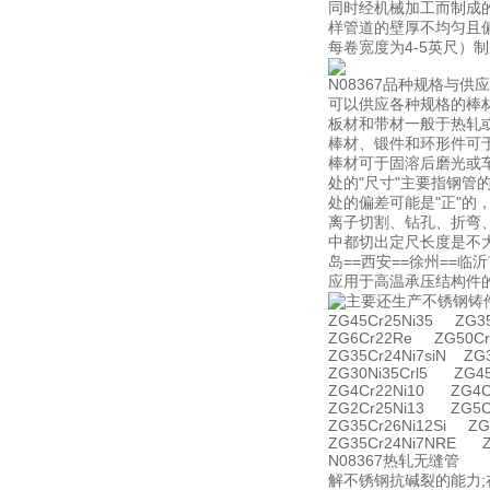
同时经机械加工而制成
样管道的壁厚不均匀且偏心度
每卷宽度为4-5英尺）制
N08367品种规格与供应
可以供应各种规格的棒
板材和带材一般于热轧
棒材、锻件和环形件可
棒材可于固溶后磨光或
处的"尺寸"主要指钢管
处的偏差可能是"正"的
离子切割、钻孔、折弯
中都切出定尺长度是不大
岛==西安==徐州==临沂
应用于高温承压结构件的
主要还生产不锈钢铸
ZG45Cr25Ni35 ZG35
ZG6Cr22Re ZG50Cr
ZG35Cr24Ni7siN ZG
ZG30Ni35Crl5 ZG4
ZG4Cr22Ni10 ZG4C
ZG2Cr25Ni13 ZG5C
ZG35Cr26Ni12Si ZG
ZG35Cr24Ni7NRE Z
N08367热轧无缝管 Y
解不锈钢抗碱裂的能力;