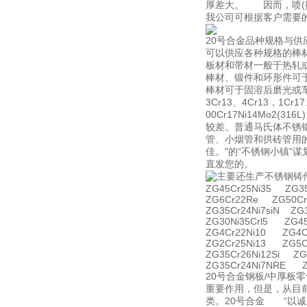
厚差大。 因而，喷(抛
我公司可根据客户需要
20号合金品种规格与供
可以供应各种规格的棒
板材和带材一般于热轧
棒材、锻件和环形件可
棒材可于固溶后磨光或车
3Cr13、4Cr13，1Cr17
00Cr17Ni14Mo
较差。普通马氏体不锈
管、小烟管和拱砖管用
佳。"的“不锈钢小镇"
直发您的。
主要还生产不锈钢铸
ZG45Cr25Ni35 ZG35
ZG6Cr22Re ZG50Cr
ZG35Cr24Ni7siN ZG
ZG30Ni35Crl5 ZG4
ZG4Cr22Ni10 ZG4C
ZG2Cr25Ni13 ZG5C
ZG35Cr26Ni12Si ZG
ZG35Cr24Ni7NRE Z
20号合金钢板/中厚
重要作用，但是，从目
类。20号合金 “以