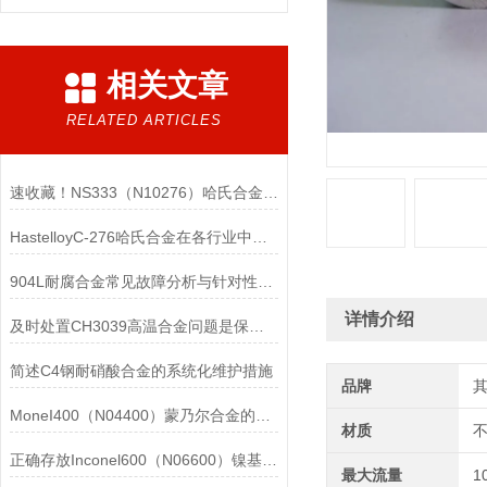
相关文章
RELATED ARTICLES
速收藏！NS333（N10276）哈氏合金常见问题的解决方法分享
HastelloyC-276哈氏合金在各行业中具体应用的详细介绍
904L耐腐合金常见故障分析与针对性解决方法分享
详情介绍
及时处置CH3039高温合金问题是保障装备可靠性的关键
简述C4钢耐硝酸合金的系统化维护措施
品牌
MoneI400（N04400）蒙乃尔合金的正确使用方法介绍
材质
正确存放Inconel600（N06600）镍基合金的重要性介绍
最大流量
1