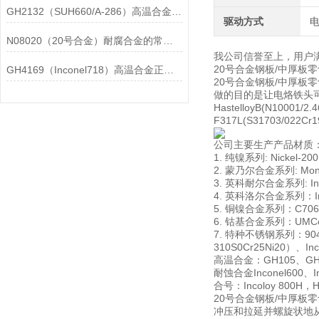
GH2132（SUH660/A-286）高温合金在各行业中的具体应用分享
驱动方式
N08020（20号合金）耐腐合金的常见问题相应解决方法分享
我公司信誉至上，用户
20号合金钢板/中厚
GH4169（Inconel718）高温合金正确存放的指导原则分享
20号合金钢板/中厚
做的目的是让电烙铁头
HastelloyB(N10001/2
F317L(S31703/022Cr1
公司主要生产产品材质
1. 纯镍系列: Nickel-20
2. 蒙乃尔合金系列: Mone
3. 英科耐尔合金系列: Incon
4. 英科洛尔合金系列：Incol
5. 铜镍合金系列：C70600
6. 钴基合金系列：UMCo-5
7. 特种不锈钢系列：904L0
310S0Cr25Ni20）、In
高温合金：GH105、GH1
耐蚀合金Inconel600、In
合号：Incoloy 800H，Has
20号合金钢板/中厚板零
冲压和拉延并螺旋状地从孔