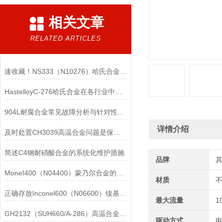
相关文章
RELATED ARTICLES
速收藏！NS333（N10276）哈氏合金常见问题的解决方法分享
HastelloyC-276哈氏合金在各行业中具体应用的详细介绍
904L耐腐合金常见故障分析与针对性解决方法分享
详情介绍
及时处置CH3039高温合金问题是保障装备可靠性的关键
简述C4钢耐硝酸合金的系统化维护措施
品牌
MoneI400（N04400）蒙乃尔合金的正确使用方法介绍
材质
正确存放Inconel600（N06600）镍基合金的重要性介绍
最大流量
1
GH2132（SUH660/A-286）高温合金在各行业中的具体应用分享
驱动方式