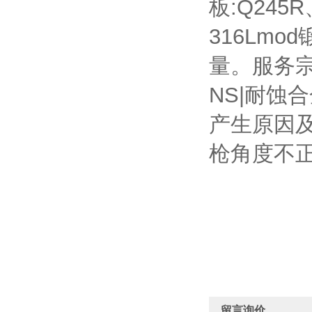
板:Q245
316Lm
量。服务
NS|耐蚀合
产生原因
枪角度不
留言询价