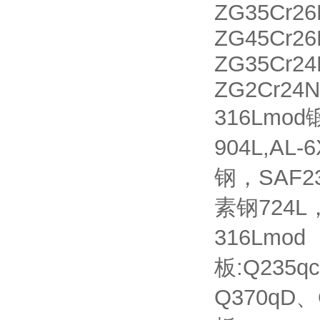
ZG35Cr2
ZG45Cr2
ZG35Cr2
ZG2Cr24
316Lm
904L,AL-
钢，SAF2
素钢724L，
316Lmo
板:Q235q
Q370qD、