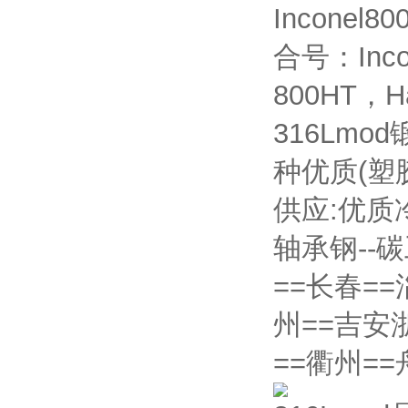
Inconel8
合号：Incol
800HT，Ha
316Lm
种优质(塑
供应:优质冷
轴承钢--
==长春==
州==吉安
==衢州=