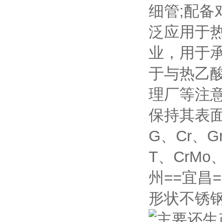
细管;配备
泛应用于
业，用于
于与热乙
理厂等注
保持其表
G、Cr、Gr
T、CrMo
州==宜昌
形状不锈
主要还生