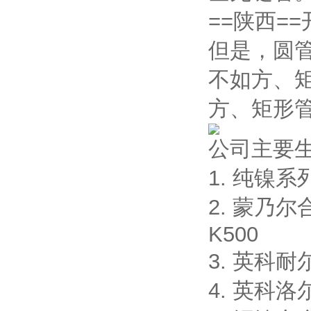
==陕西==
但是，圆
不如方、
方、矩形
公司主要
1. 纯镍系列:
2. 蒙乃尔合
K500
3. 英科耐尔合
4. 英科洛尔