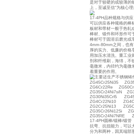
是对于较硬的或较薄的
上，至诚至信"为核心理念
17-4PH品种规格与供应
可以供应各种规格的棒
板材和带材一般于热轧
棒材、锻件和环形件可
棒材可于固溶后磨光或车
4mm-80mm之间，也
厚的实力、低廉的价格
用加压水清洗。重工业
剂和纤维刷，海绵，不
毫微米，内径约为毫微
着重要的作用。
主要还生产不锈钢铸
ZG45Cr25Ni35 ZG35
ZG6Cr22Re ZG50Cr
ZG35Cr24Ni7siN ZG
ZG30Ni35Crl5 ZG4
ZG4Cr22Ni10 ZG4C
ZG2Cr25Ni13 ZG5C
ZG35Cr26Ni12Si ZG
ZG35Cr24Ni7NRE Z
17-4PH圆棒/锻棒
抗弯、抗扭能力，可以
分为和两种，因其端部