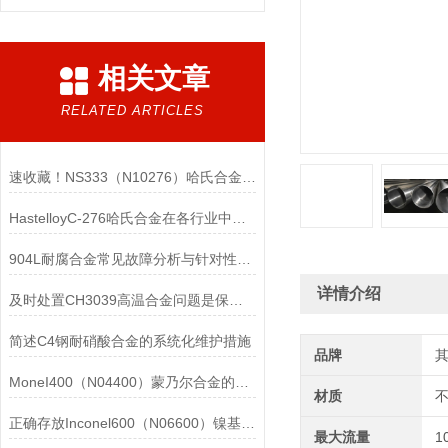
相关文章
RELATED ARTICLES
速收藏！NS333（N10276）哈氏合金常见问题的解决方法分享
HastelloyC-276哈氏合金在各行业中具体应用的详细介绍
904L耐腐合金常见故障分析与针对性解决方法分享
详情介绍
及时处置CH3039高温合金问题是保障装备可靠性的关键
简述C4钢耐硝酸合金的系统化维护措施
品牌
MoneI400（N04400）蒙乃尔合金的正确使用方法介绍
材质
正确存放Inconel600（N06600）镍基合金的重要性介绍
最大流量
1