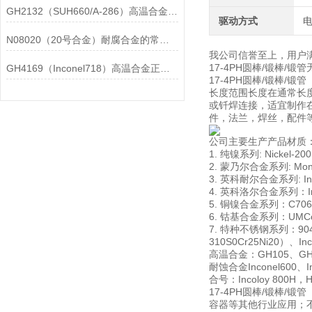
GH2132（SUH660/A-286）高温合金在各行业中的具体应用分享
驱动方式
N08020（20号合金）耐腐合金的常见问题相应解决方法分享
我公司信誉至上，用户
17-4PH圆棒/锻棒
GH4169（Inconel718）高温合金正确存放的指导原则分享
17-4PH圆棒/锻棒/锻管 Hast
长度范围长度在通常长
或钎焊连接，适宜制作在1
件，法兰，焊丝，配件
公司主要生产产品材质
1. 纯镍系列: Nickel-20
2. 蒙乃尔合金系列: Monel
3. 英科耐尔合金系列: Incon
4. 英科洛尔合金系列：Incol
5. 铜镍合金系列：C706009
6. 钴基合金系列：UMCo-5
7. 特种不锈钢系列：904L00
310S0Cr25Ni20）、In
高温合金：GH105、GH10
耐蚀合金Inconel600、Inc
合号：Incoloy 800H，Has
17-4PH圆棒/锻棒
容器等其他行业应用；不